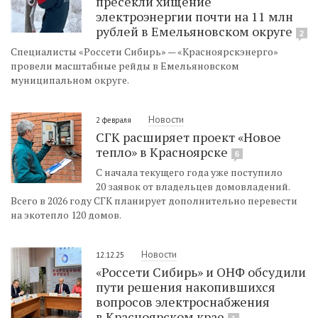
пресекли хищение
электроэнергии почти на 11 млн
рублей в Емельяновском округе
2
Специалисты «Россети Сибирь» — «Красноярскэнерго»
провели масштабные рейды в Емельяновском
муниципальном округе.
Новости
2 февраля
СГК расширяет проект «Новое
тепло» в Красноярске
6
С начала текущего года уже поступило
20 заявок от владельцев домовладений.
Всего в 2026 году СГК планирует дополнительно перевести
на экотепло 120 домов.
Новости
12.12.25
«Россети Сибирь» и ОНФ обсудили
пути решения накопившихся
вопросов электроснабжения
в Красноярском крае