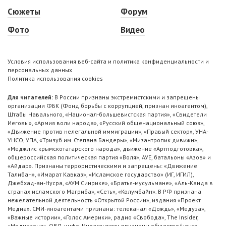
Сюжеты
Форум
Фото
Видео
Условия использования веб-сайта и политика конфиденциальности и
персональных данных
Политика использования cookies
Для читателей:
В России признаны экстремистскими и запрещены
организации ФБК (Фонд борьбы с коррупцией, признан иноагентом),
Штабы Навального, «Национал-большевистская партия», «Свидетели
Иеговы», «Армия воли народа», «Русский общенациональный союз»,
«Движение против нелегальной иммиграции», «Правый сектор», УНА-
УНСО, УПА, «Тризуб им. Степана Бандеры», «Мизантропик дивижн»,
«Меджлис крымскотатарского народа», движение «Артподготовка»,
общероссийская политическая партия «Воля», АУЕ, батальоны «Азов» и
«Айдар». Признаны террористическими и запрещены: «Движение
Талибан», «Имарат Кавказ», «Исламское государство» (ИГ, ИГИЛ),
Джебхад-ан-Нусра, «АУМ Синрике», «Братья-мусульмане», «Аль-Каида в
странах исламского Магриба», «Сеть», «Колумбайн». В РФ признана
нежелательной деятельность «Открытой России», издания «Проект
Медиа». СМИ-иноагентами признаны: телеканал «Дождь», «Медуза»,
«Важные истории», «Голос Америки», радио «Свобода», The Insider,
«Медиазона», ОВД-инфо. Иноагентами признаны общество/центр