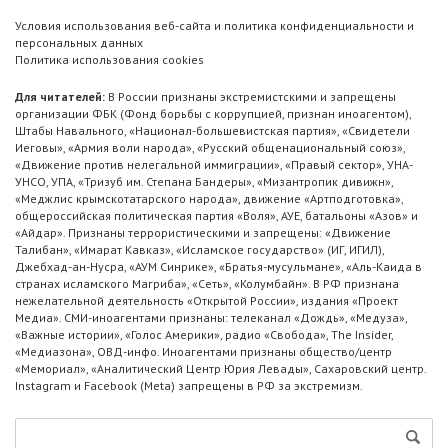
Условия использования веб-сайта и политика конфиденциальности и
персональных данных
Политика использования cookies
Для читателей:
В России признаны экстремистскими и запрещены
организации ФБК (Фонд борьбы с коррупцией, признан иноагентом),
Штабы Навального, «Национал-большевистская партия», «Свидетели
Иеговы», «Армия воли народа», «Русский общенациональный союз»,
«Движение против нелегальной иммиграции», «Правый сектор», УНА-
УНСО, УПА, «Тризуб им. Степана Бандеры», «Мизантропик дивижн»,
«Меджлис крымскотатарского народа», движение «Артподготовка»,
общероссийская политическая партия «Воля», АУЕ, батальоны «Азов» и
«Айдар». Признаны террористическими и запрещены: «Движение
Талибан», «Имарат Кавказ», «Исламское государство» (ИГ, ИГИЛ),
Джебхад-ан-Нусра, «АУМ Синрике», «Братья-мусульмане», «Аль-Каида в
странах исламского Магриба», «Сеть», «Колумбайн». В РФ признана
нежелательной деятельность «Открытой России», издания «Проект
Медиа». СМИ-иноагентами признаны: телеканал «Дождь», «Медуза»,
«Важные истории», «Голос Америки», радио «Свобода», The Insider,
«Медиазона», ОВД-инфо. Иноагентами признаны общество/центр
«Мемориал», «Аналитический Центр Юрия Левады», Сахаровский центр.
Instagram и Facebook (Metа) запрещены в РФ за экстремизм.