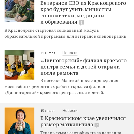
Ветеранов СВО из Красноярского
края будут учить министры
соцполитики, медицины
и образования
9
В Красноярске стартовал социальный модуль
образовательной программы для ветеранов спецоперации.
Новости
21 января
«Дивногорский» филиал краевого
центра семьи и детей открыли
после ремонта
В поселке Манский после проведения
масштабных ремонтных работ открылся филиал
«Дивногорский» краевого центра семьи и детей.
Новости
15 января
В Красноярском крае увеличился
размер маткапитала
7
Теперь сумма сертификата за первенца