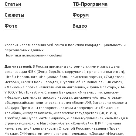
Статьи
ТВ-Программа
Сюжеты
Форум
Фото
Видео
Условия использования веб-сайта и политика конфиденциальности и
персональных данных
Политика использования cookies
Для читателей:
В России признаны экстремистскими и запрещены
организации ФБК (Фонд борьбы с коррупцией, признан иноагентом),
Штабы Навального, «Национал-большевистская партия», «Свидетели
Иеговы», «Армия воли народа», «Русский общенациональный союз»,
«Движение против нелегальной иммиграции», «Правый сектор», УНА-
УНСО, УПА, «Тризуб им. Степана Бандеры», «Мизантропик дивижн»,
«Меджлис крымскотатарского народа», движение «Артподготовка»,
общероссийская политическая партия «Воля», АУЕ, батальоны «Азов» и
«Айдар». Признаны террористическими и запрещены: «Движение
Талибан», «Имарат Кавказ», «Исламское государство» (ИГ, ИГИЛ),
Джебхад-ан-Нусра, «АУМ Синрике», «Братья-мусульмане», «Аль-Каида в
странах исламского Магриба», «Сеть», «Колумбайн». В РФ признана
нежелательной деятельность «Открытой России», издания «Проект
Медиа». СМИ-иноагентами признаны: телеканал «Дождь», «Медуза»,