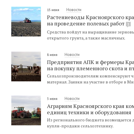
Новости
15 июня
Растениеводы Красноярского кр
на проведение полевых работ
1
Средства пойдут на выращивание зерновы
открытого грунта, а также масличных.
Новости
8 июня
Предприятия АПК и фермеры Кра
на покупку племенного скота и 
Сельхозпроизводителям компенсируют час
материал. Заявки на участие в отборе в М
Новости
3 июня
Аграриям Красноярского края ко
единиц техники и оборудования
Из регионального бюджета возмещается д
купли-продажи сельхозтехнику.