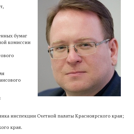
т,
енных бумаг
ной комиссии
сового
ля
ансового
ы
ника инспекции Счетной палаты Красноярского края;
кого края.