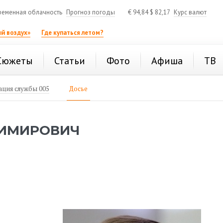
ременная облачность
Прогноз погоды
€
94,84
$
82,17
Курс валют
й воздух»
Где купаться летом?
Сюжеты
Статьи
Фото
Афиша
ТВ
ция службы 005
Досье
ДИМИРОВИЧ