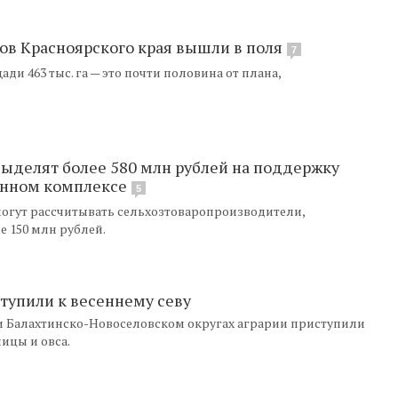
ов Красноярского края вышли в поля
7
и 463 тыс. га — это почти половина от плана,
выделят более 580 млн рублей на поддержку
енном комплексе
5
огут рассчитывать сельхозтоваропроизводители,
 150 млн рублей.
тупили к весеннему севу
и Балахтинско-Новоселовском округах аграрии приступили
ицы и овса.