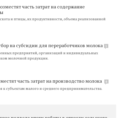
озместят часть затрат на содержание
бы
скота и птицы, их продуктивности, объема реализованной
тбор на субсидии для переработчиков молока
1
венных предприятий, организаций и индивидуальных
ком молочной продукции.
местят часть затрат на производство молока
6
я к субъектам малого и среднего предпринимательства.
крае подвела итоги работы в отрасли сельского