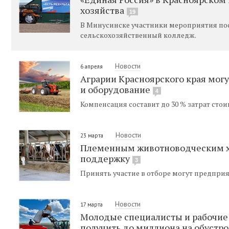
хозяйства
19
В Минусинске участники мероприятия по
сельскохозяйственный колледж.
Новости
6 апреля
Аграрии Красноярского края могу
и оборудование
4
Компенсация составит до 30 % затрат сто
Новости
23 марта
Племенным животноводческим хо
поддержку
3
Принять участие в отборе могут предприя
Новости
17 марта
Молодые специалисты и рабочие 
получить до миллиона на обустро