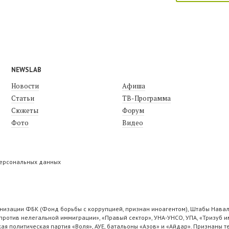
NEWSLAB
Новости
Афиша
Статьи
ТВ-Программа
Сюжеты
Форум
Фото
Видео
персональных данных
низации ФБК (Фонд борьбы с коррупцией, признан иноагентом), Штабы Навал
ротив нелегальной иммиграции», «Правый сектор», УНА-УНСО, УПА, «Тризуб и
ая политическая партия «Воля», АУЕ, батальоны «Азов» и «Айдар». Признаны