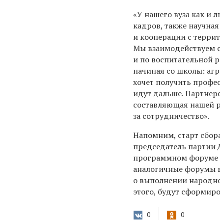
«У нашего вуза как и 
кадров, также научная
и кооперации с терри
Мы взаимодействуем 
и по воспитательной р
начиная со школы: агро
хочет получить профес
идут дальше. Партнер
составляющая нашей р
за сотрудничество».
Напомним, старт сбо
председатель партии 
программном форуме п
аналогичные форумы в
о выполнении народн
этого, будут сформир
0
0