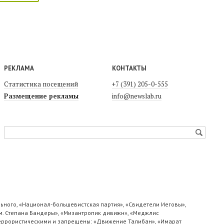
РЕКЛАМА
КОНТАКТЫ
Статистика посещений
+7 (391) 205-0-555
Размещение рекламы
info@newslab.ru
ьного, «Национал-большевистская партия», «Свидетели Иеговы»,
м. Степана Бандеры», «Мизантропик дивижн», «Меджлис
 террористическими и запрещены: «Движение Талибан», «Имарат