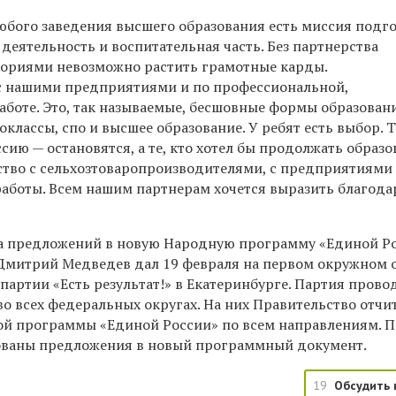
любого заведения высшего образования есть миссия подг
 деятельность и воспитательная часть. Без партнерства
ториями невозможно растить грамотные карды.
с нашими предприятиями и по профессиональной,
аботе. Это, так называемые, бесшовные формы образован
классы, спо и высшее образование. У ребят есть выбор. Т
сию — остановятся, а те, кто хотел бы продолжать образо
ство с сельхозтоваропроизводителями, с предприятиями
аботы. Всем нашим партнерам хочется выразить благода
ра предложений в новую Народную программу «Единой Р
Дмитрий Медведев дал 19 февраля на первом окружном 
артии «Есть результат!» в Екатеринбурге. Партия прово
о всех федеральных округах. На них Правительство отчи
ой программы «Единой России» по всем направлениям. 
ованы предложения в новый программный документ.
19
Обсудить 