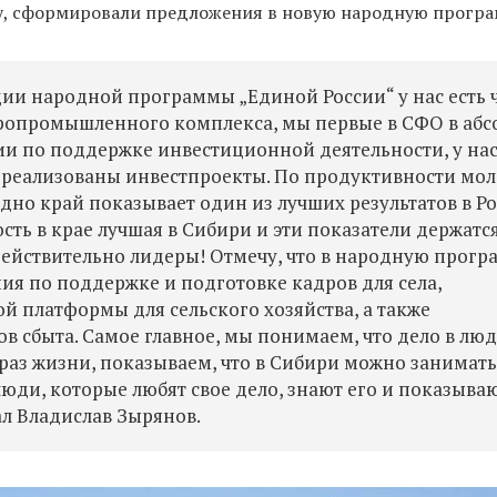
ду, сформировали предложения в новую народную програ
ации народной программы „Единой России“ у нас есть 
агропромышленного комплекса, мы первые в СФО в абс
ии по поддержке инвестиционной деятельности, у на
ет реализованы инвестпроекты. По продуктивности мо
дно край показывает один из лучших результатов в Р
сть в крае лучшая в Сибири и эти показатели держатс
действительно лидеры! Отмечу, что в народную прогр
я по поддержке и подготовке кадров для села,
 платформы для сельского хозяйства, а также
 сбыта. Самое главное, мы понимаем, что дело в люд
аз жизни, показываем, что в Сибири можно занимать
 люди, которые любят свое дело, знают его и показыва
ал Владислав Зырянов.