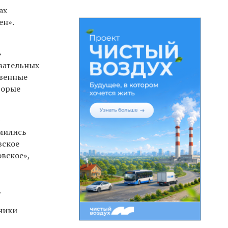
ах
ен».
»
овательных
твенные
торые
»
омились
вское
вское»,
.
тники