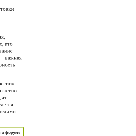
отовки
ия,
е, кто
вание —
 — важная
рность
оссии»
отчетно-
дит
тается
Помимо
на форуме