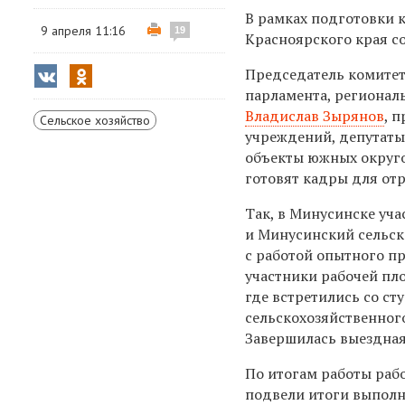
В рамках подготовки к
9 апреля 11:16
19
Красноярского края со
Председатель комитет
парламента, регионал
Владислав Зырянов
, 
Сельское хозяйство
учреждений, депутаты
объекты южных округо
готовят кадры для отр
Так, в Минусинске уч
и Минусинский сельск
с работой опытного пр
участники рабочей пл
где встретились со с
сельскохозяйственног
Завершилась выездная
По итогам работы раб
подвели итоги выполн