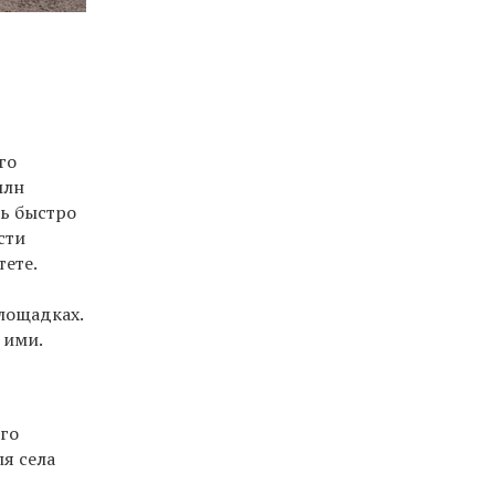
го
млн
нь быстро
сти
ете.
лощадках.
 ими.
ого
ля села