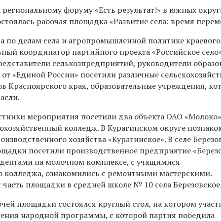
 региональному форуму «Есть результат!» в южных округ
стоялась рабочая площадка «Развитие села: время перем
а по делам села и агропромышленной политике краевого
ьный координатор партийного проекта «Российское село
представители сельхозпредприятий, руководители образ
 от «Единой России» посетили различные сельскохозяйс
в Красноярского края, образовательные учреждения, ко
асли.
астники мероприятия посетили два объекта ОАО «Молоко
охозяйственный колледж. В Курагинском округе познак
оизводственного хозяйства «Курагинское». В селе Березо
ощадки посетили производственное предприятие «Березо
тудентами на молочном комплексе, с учащимися
о колледжа, ознакомились с ремонтными мастерскими.
 часть площадки в средней школе № 10 села Березовское
очей площадки состоялся круглый стол, на котором учас
ения народной программы, с которой партия победила