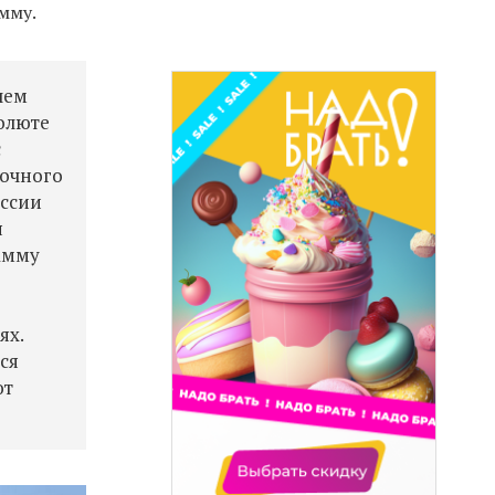
мму.
чем
олюте
с
лочного
оссии
я
амму
ях.
ся
ют