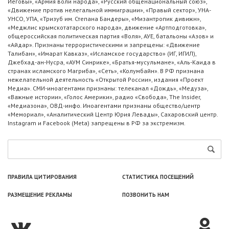
Иеговы», «Армия воли народа», «Русский общенациональный союз»,
«Движение против нелегальной иммиграции», «Правый сектор», УНА-
УНСО, УПА, «Тризуб им. Степана Бандеры», «Мизантропик дивижн»,
«Меджлис крымскотатарского народа», движение «Артподготовка»,
общероссийская политическая партия «Воля», АУЕ, батальоны «Азов» и
«Айдар». Признаны террористическими и запрещены: «Движение
Талибан», «Имарат Кавказ», «Исламское государство» (ИГ, ИГИЛ),
Джебхад-ан-Нусра, «АУМ Синрике», «Братья-мусульмане», «Аль-Каида в
странах исламского Магриба», «Сеть», «Колумбайн». В РФ признана
нежелательной деятельность «Открытой России», издания «Проект
Медиа». СМИ-иноагентами признаны: телеканал «Дождь», «Медуза»,
«Важные истории», «Голос Америки», радио «Свобода», The Insider,
«Медиазона», ОВД-инфо. Иноагентами признаны общество/центр
«Мемориал», «Аналитический Центр Юрия Левады», Сахаровский центр.
Instagram и Facebook (Metа) запрещены в РФ за экстремизм.
ПРАВИЛА ЦИТИРОВАНИЯ
СТАТИСТИКА ПОСЕЩЕНИЙ
РАЗМЕЩЕНИЕ РЕКЛАМЫ
ПОЗВОНИТЬ НАМ