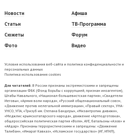
Новости
Афиша
Статьи
ТВ-Программа
Сюжеты
Форум
Фото
Видео
Условия использования веб-сайта и политика конфиденциальности и
персональных данных
Политика использования cookies
Для читателей:
В России признаны экстремистскими и запрещены
организации ФБК (Фонд борьбы с коррупцией, признан иноагентом),
Штабы Навального, «Национал-большевистская партия», «Свидетели
Иеговы», «Армия воли народа», «Русский общенациональный союз»,
«Движение против нелегальной иммиграции», «Правый сектор», УНА-
УНСО, УПА, «Тризуб им. Степана Бандеры», «Мизантропик дивижн»,
«Меджлис крымскотатарского народа», движение «Артподготовка»,
общероссийская политическая партия «Воля», АУЕ, батальоны «Азов» и
«Айдар». Признаны террористическими и запрещены: «Движение
Талибан», «Имарат Кавказ», «Исламское государство» (ИГ, ИГИЛ),