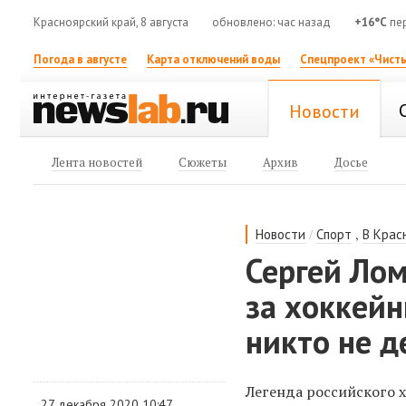
Красноярский край, 8 августа
обновлено: час назад
+16°C
пе
Погода в августе
Карта отключений воды
Спецпроект «Чисты
Новости
Лента новостей
Сюжеты
Архив
Досье
/
,
Новости
Спорт
В Крас
Сергей Лом
за хоккейн
никто не д
Легенда российского 
27 декабря 2020 10:47