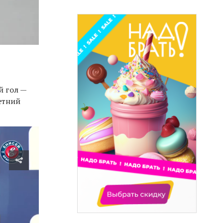
й гол —
етний