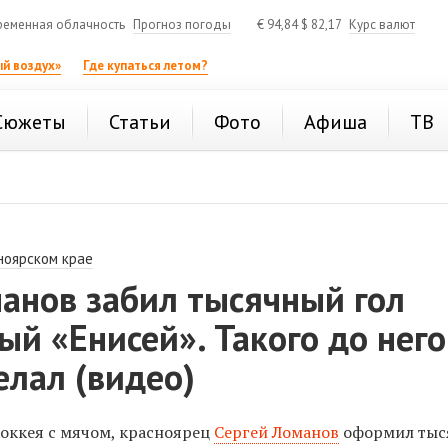
ременная облачность
Прогноз погоды
€
94,84
$
82,17
Курс валют
й воздух»
Где купаться летом?
Сюжеты
Статьи
Фото
Афиша
ТВ
ноярском крае
анов забил тысячный гол
ый «Енисей». Такого до него
елал (видео)
хоккея с мячом, красноярец
Сергей Ломанов
оформил тыс