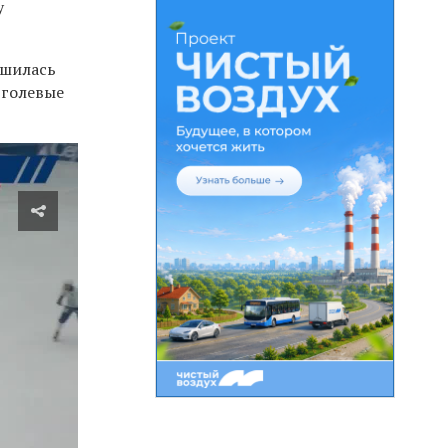
у
ршилась
 голевые