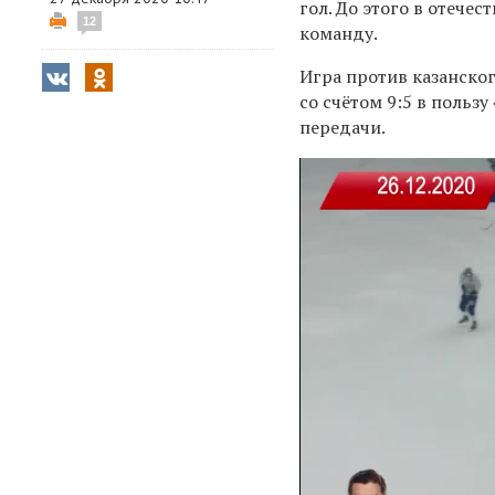
гол. До этого в отечес
12
команду.
Игра против казанско
со счётом 9:5 в польз
передачи.