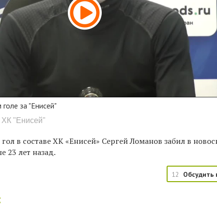
голе за "Енисей"
 ХК "Енисей"
гол в составе ХК «Енисей» Сергей Ломанов забил в ново
е 23 лет назад.
12
Обсудить 
: