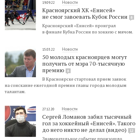
Новости
19.09.22
Красноярский ХК «Енисей»
не смог завоевать Кубок России
8
Красноярский «Енисей» проиграл
в финале Кубка России по хоккею с мячом.
Новости
15.03.22
50 молодых красноярцев могут
получить от мэра 70-тысячную
премию
8
В Красноярске стартовал прием заявок
на соискание ежегодной премии главы города молодым
талантам.
Новости
27.12.20
Сергей Ломанов забил тысячный
гол за хоккейный «Енисей». Такого
до него никто не делал (видео)
12
Знаменательное событие произошло