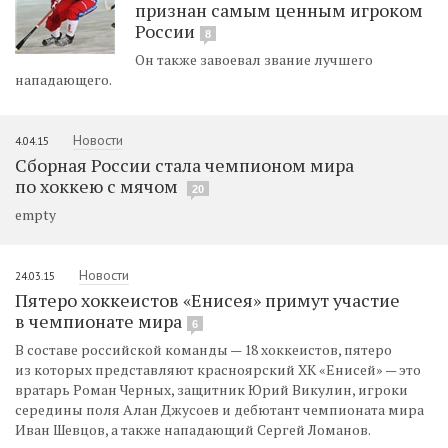
признан самым ценным игроком
России
8
Он также завоевал звание лучшего
нападающего.
Новости
4.04.15
Сборная России стала чемпионом мира
по хоккею с мячом
20
empty
Новости
24.03.15
Пятеро хоккеистов «Енисея» примут участие
в чемпионате мира
6
В составе российской команды — 18 хоккеистов, пятеро
из которых представляют красноярский ХК «Енисей» — это
вратарь Роман Черных, защитник Юрий Викулин, игроки
середины поля Алан Джусоев и дебютант чемпионата мира
Иван Шевцов, а также нападающий Сергей Ломанов.