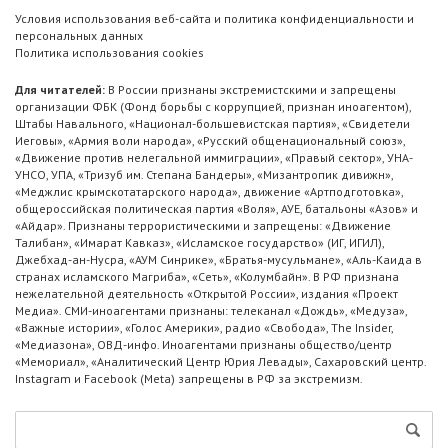
Условия использования веб-сайта и политика конфиденциальности и
персональных данных
Политика использования cookies
Для читателей:
В России признаны экстремистскими и запрещены
организации ФБК (Фонд борьбы с коррупцией, признан иноагентом),
Штабы Навального, «Национал-большевистская партия», «Свидетели
Иеговы», «Армия воли народа», «Русский общенациональный союз»,
«Движение против нелегальной иммиграции», «Правый сектор», УНА-
УНСО, УПА, «Тризуб им. Степана Бандеры», «Мизантропик дивижн»,
«Меджлис крымскотатарского народа», движение «Артподготовка»,
общероссийская политическая партия «Воля», АУЕ, батальоны «Азов» и
«Айдар». Признаны террористическими и запрещены: «Движение
Талибан», «Имарат Кавказ», «Исламское государство» (ИГ, ИГИЛ),
Джебхад-ан-Нусра, «АУМ Синрике», «Братья-мусульмане», «Аль-Каида в
странах исламского Магриба», «Сеть», «Колумбайн». В РФ признана
нежелательной деятельность «Открытой России», издания «Проект
Медиа». СМИ-иноагентами признаны: телеканал «Дождь», «Медуза»,
«Важные истории», «Голос Америки», радио «Свобода», The Insider,
«Медиазона», ОВД-инфо. Иноагентами признаны общество/центр
«Мемориал», «Аналитический Центр Юрия Левады», Сахаровский центр.
Instagram и Facebook (Metа) запрещены в РФ за экстремизм.