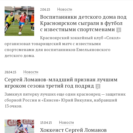
Новости
2.06.15
Воспитанники детского дома под
Красноярском сыграли в футбол
с известными спортсменами
1
Красноярский хоккейный клуб «Сокол»
организовал товарищеский матч с известными
спортсменами для воспитанников Емельяновского
детского дома.
Новости
28.04.15
Сергей Ломанов-младший признан лучшим
игроком сезона третий год подряд
2
Замкнул пятерку лучших еще один красноярец — защитник
сборной России и «Енисея» Юрий Викулин, набравший
13 очков.
Новости
15.04.15
Хоккеист Сергей Ломанов