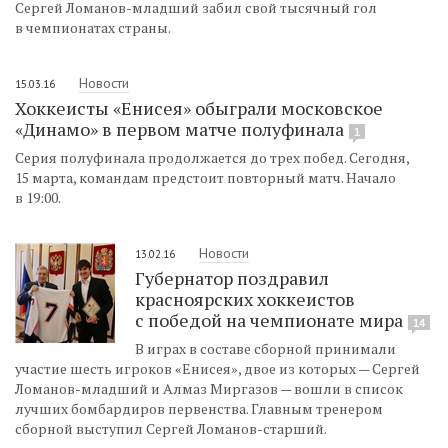
Сергей Ломанов-младший забил свой тысячный гол
в чемпионатах страны.
Новости
15.03.16
Хоккеисты «Енисея» обыграли московское
«Динамо» в первом матче полуфинала
1
Серия полуфинала продолжается до трех побед. Сегодня,
15 марта, командам предстоит повторный матч. Начало
в 19:00.
Новости
13.02.16
Губернатор поздравил
красноярских хоккеистов
с победой на чемпионате мира
14
В играх в составе сборной принимали
участие шесть игроков «Енисея», двое из которых — Сергей
Ломанов-младший и Алмаз Миргазов — вошли в список
лучших бомбардиров первенства. Главным тренером
сборной выступил Сергей Ломанов-старший.