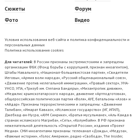
Сюжеты
Форум
Фото
Видео
Условия использования веб-сайта и политика конфиденциальности и
персональных данных
Политика использования cookies
Для читателей:
В России признаны экстремистскими и запрещены
организации ФБК (Фонд борьбы с коррупцией, признан иноагентом),
Штабы Навального, «Национал-большевистская партия», «Свидетели
Иеговы», «Армия воли народа», «Русский общенациональный союз»,
«Движение против нелегальной иммиграции», «Правый сектор», УНА-
УНСО, УПА, «Тризуб им. Степана Бандеры», «Мизантропик дивижн»,
«Меджлис крымскотатарского народа», движение «Артподготовка»,
общероссийская политическая партия «Воля», АУЕ, батальоны «Азов» и
«Айдар». Признаны террористическими и запрещены: «Движение
Талибан», «Имарат Кавказ», «Исламское государство» (ИГ, ИГИЛ),
Джебхад-ан-Нусра, «АУМ Синрике», «Братья-мусульмане», «Аль-Каида в
странах исламского Магриба», «Сеть», «Колумбайн». В РФ признана
нежелательной деятельность «Открытой России», издания «Проект
Медиа». СМИ-иноагентами признаны: телеканал «Дождь», «Медуза»,
«Важные истории», «Голос Америки», радио «Свобода», The Insider,