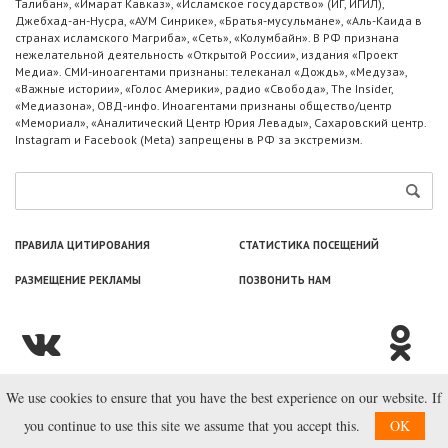
Талибан», «Имарат Кавказ», «Исламское государство» (ИГ, ИГИЛ),
Джебхад-ан-Нусра, «АУМ Синрике», «Братья-мусульмане», «Аль-Каида в
странах исламского Магриба», «Сеть», «Колумбайн». В РФ признана
нежелательной деятельность «Открытой России», издания «Проект
Медиа». СМИ-иноагентами признаны: телеканал «Дождь», «Медуза»,
«Важные истории», «Голос Америки», радио «Свобода», The Insider,
«Медиазона», ОВД-инфо. Иноагентами признаны общество/центр
«Мемориал», «Аналитический Центр Юрия Левады», Сахаровский центр.
Instagram и Facebook (Metа) запрещены в РФ за экстремизм.
ПРАВИЛА ЦИТИРОВАНИЯ
СТАТИСТИКА ПОСЕЩЕНИЙ
РАЗМЕЩЕНИЕ РЕКЛАМЫ
ПОЗВОНИТЬ НАМ
We use cookies to ensure that you have the best experience on our website. If
© ООО «Лаборатория Новоcтей», 2003—2026.
you continue to use this site we assume that you accept this.
OK