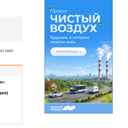
из них
к»:
део)