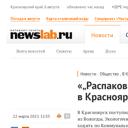
Красноярский край, 6 августа
обновлено: час назад
+21°C
пер
Погода в августе
Карта отключений воды
Спецпроект «Чисты
Новости
Лента новостей
Сюжеты
Архив
Досье
/
,
Новости
Общество
В 
«„Распаков
в Красноя
В Красноярск поступи
22 марта 2021 11:55
43
из Вологды. Экологич
ходить по Коммунальн