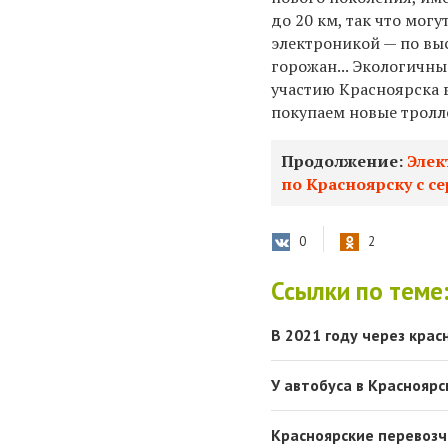
до 20 км, так что мог
электроникой — по вы
горожан... Экологичн
участию Красноярска 
покупаем новые тролле
Продолжение:
Элек
по Красноярску с с
0
2
Ссылки по теме
В 2021 году через кра
У автобуса в Красноярс
Красноярские перевозч