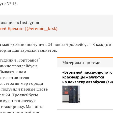
те № 15.
ликацию в Instagram
гей Еремин (@eremin__krsk)
ца мая должно поступить 24 новых
троллейбуса
. В каждом 
-порты
для зарядки гаджетов.
рудники „Гортранса“
Материалы по теме
нькие троллейбусы,
бывают к нам
«Взрывной пассажиропото
красноярцы жалуются
а-изготовителя
на нехватку автобусов (ви
ал сегодня мэр города
а получили первые шесть
ем 24. Троллейбусы
димую техническую
— стажировку. Машины
еют автономный ход