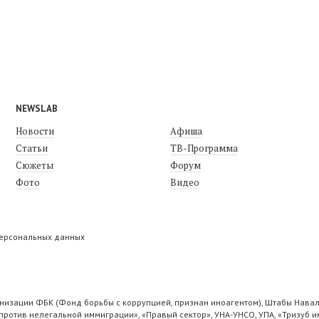
NEWSLAB
Новости
Афиша
Статьи
ТВ-Программа
Сюжеты
Форум
Фото
Видео
персональных данных
низации ФБК (Фонд борьбы с коррупцией, признан иноагентом), Штабы Навал
ротив нелегальной иммиграции», «Правый сектор», УНА-УНСО, УПА, «Тризуб и