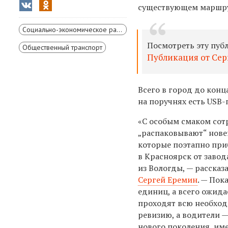
существующем
маршру
Социально-экономическое развитие Красноярского края
Посмотреть эту пуб
Общественный транспорт
Публикация от Сер
Всего в город до кон
на поручнях есть USB
«С особым смаком сот
„распаковывают“ нове
которые поэтапно при
в Красноярск от завод
из Вологды, — рассказ
Сергей Еремин
. — Пок
единиц, а всего ожида
проходят всю необхо
ревизию, а водители 
нового поколения, им