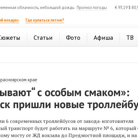
еменная облачность, небольшой дождь
Прогноз погоды
€
93,19
$
80,
й воздух»
Где купаться летом?
Сюжеты
Статьи
Фото
Афиша
ТВ
Красноярском крае
ывают“ с особым смаком»:
рск пришли новые троллейб
ли 6 современных троллейбусов от завода-изготовителя
ный транспорт будет работать на маршруте № 6, который
ому мосту от ЖД вокзала до Предмостной площади, и на