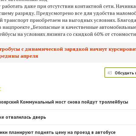
ут работать даже при отсутствии контактной сети. Начинка
сшему разряду. Предусмотрено все для удобства маломо
ый транспорт приобретаем на выгодных условиях. Благод
в нацпроекте „Безопасные и качественные автомобильны
йбусы на условиях лизинга со скидкой 60% от стоимости
тробусы с динамической зарядкой начнут курсирова
ередины апреля
43
Обсудить 
:
сноярский Коммунальный мост снова пойдут троллейбусы
ке отвалилась дверь
ики планируют поднять цену на проезд в автобусе