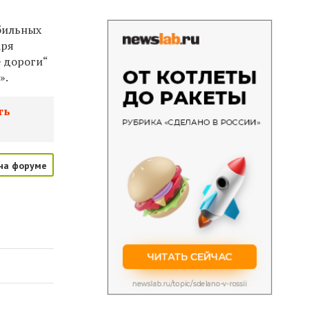
бильных
аря
е дороги“
».
ть
на форуме