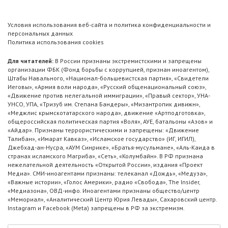
Условия использования веб-сайта и политика конфиденциальности и
персональных данных
Политика использования cookies
Для читателей:
В России признаны экстремистскими и запрещены
организации ФБК (Фонд борьбы с коррупцией, признан иноагентом),
Штабы Навального, «Национал-большевистская партия», «Свидетели
Иеговы», «Армия воли народа», «Русский общенациональный союз»,
«Движение против нелегальной иммиграции», «Правый сектор», УНА-
УНСО, УПА, «Тризуб им. Степана Бандеры», «Мизантропик дивижн»,
«Меджлис крымскотатарского народа», движение «Артподготовка»,
общероссийская политическая партия «Воля», АУЕ, батальоны «Азов» и
«Айдар». Признаны террористическими и запрещены: «Движение
Талибан», «Имарат Кавказ», «Исламское государство» (ИГ, ИГИЛ),
Джебхад-ан-Нусра, «АУМ Синрике», «Братья-мусульмане», «Аль-Каида в
странах исламского Магриба», «Сеть», «Колумбайн». В РФ признана
нежелательной деятельность «Открытой России», издания «Проект
Медиа». СМИ-иноагентами признаны: телеканал «Дождь», «Медуза»,
«Важные истории», «Голос Америки», радио «Свобода», The Insider,
«Медиазона», ОВД-инфо. Иноагентами признаны общество/центр
«Мемориал», «Аналитический Центр Юрия Левады», Сахаровский центр.
Instagram и Facebook (Metа) запрещены в РФ за экстремизм.