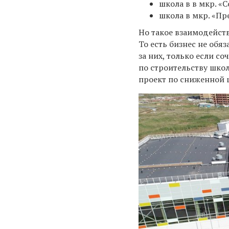
школа в в мкр. 
школа в мкр. «П
Но такое взаимодейств
То есть б
изнес не обя
за них, только если с
по строительству шко
проект по сниженной ц