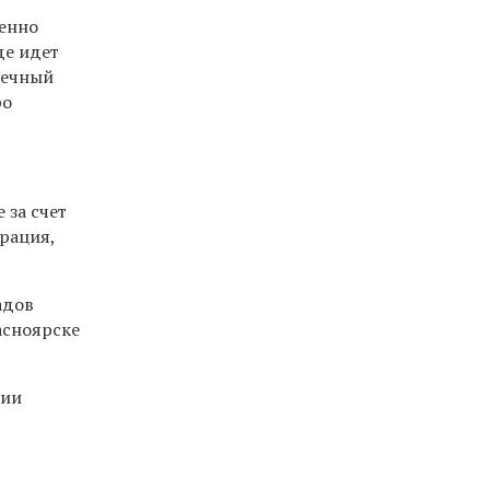
менно
де идет
нечный
ро
 за счет
рация,
адов
асноярске
нии