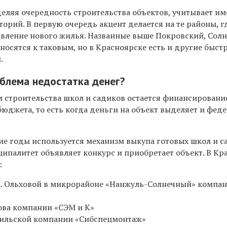
деляя очередность строительства объектов, учитывает и
орий. В первую очередь акцент делается на те районы, г
явление нового жилья. Названные выше Покровский, Сол
носятся к таковым, но в Красноярске есть и другие быст
.
блема недостатка денег?
строительства школ и садиков остается финансирование
юджета, то есть когда деньги на объект выделяет и феде
ие годы используется механизм выкупа готовых школ и с
ипалитет объявляет конкурс и приобретает объект. В Кр
:
ул. Ольховой в микрорайоне «Нанжуль-Солнечный» компа
ова компании «
СЭМ и К
»
орильской компании «Сибспецмонтаж»