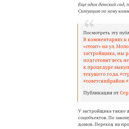
Еще один детский сад, 
Ситуацию по нему комм
Посмотреть эту пуб
В комментариях к 
«стоит» на ул. Мол
застройщика, мы р
подготовит весь н
к процедуре выкупа
текущего года. #с
#советскийрайон 
Публикация от
Сер
У
застройщика
также
соцобъектов. По закон
домов. Переход на пр