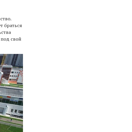
ство.
ет браться
ьства
 под свой