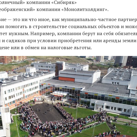
«Солнечный» компании «Сибиряк»
реображенский» компании «Монолитхолдинг».
ие — это ни что иное, как муниципально-частное партнер
зан помогать в строительстве социальных объектов и мож
очтет нужным. Например, компании берут на себя обязател
л и садиков при условии приобретения или аренды земли
ене или в обмен на налоговые льготы.