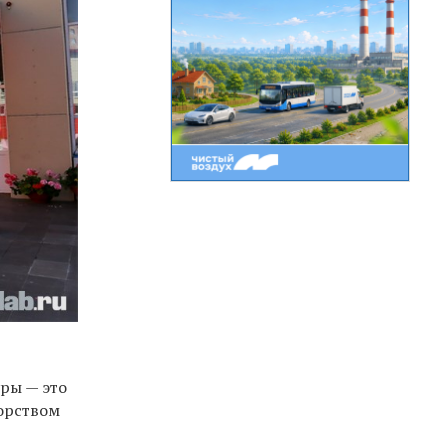
ры — это
торством