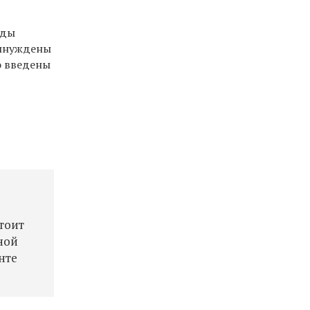
рды
вынуждены
о введены
тоит
ной
нте