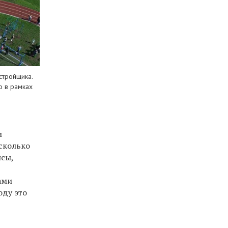
стройщика.
о в рамках
и
есколько
исы,
ами
оду это
в