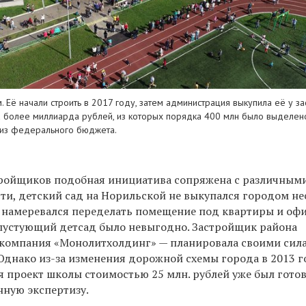
 Её начали строить в 2017 году, затем администрация выкупила её у за
ла более миллиарда рублей, из которых порядка 400 млн было выделен
 из федерального бюджета.
тройщиков подобная инициатива сопряжена с различным
сти, детский сад на Норильской не выкупался городом н
е намеревался переделать помещение под квартиры и оф
пустующий детсад было невыгодно. Застройщик района
 компания «Монолитхолдинг» — планировала своими сил
Однако из-за изменения дорожной схемы города в 2013 г
я проект школы стоимостью 25 млн. рублей уже был гото
нную экспертизу.