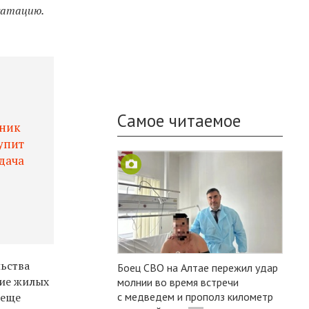
уатацию.
Самое читаемое
нник
упит
адача
льства
Боец СВО на Алтае пережил удар
ние жилых
молнии во время встречи
с медведем и прополз километр
 еще