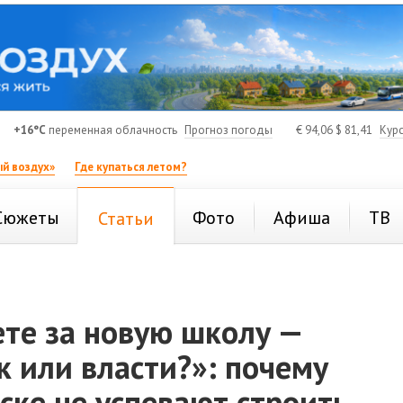
+16°C
переменная облачность
Прогноз погоды
€
94,06
$
81,41
Кур
й воздух»
Где купаться летом?
Сюжеты
Фото
Афиша
ТВ
Статьи
ете за новую школу —
 или власти?»: почему
ске не успевают строить