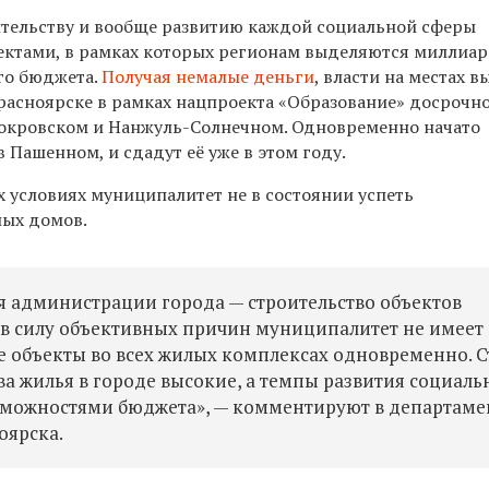
ительству и вообще развитию каждой социальной сферы
ектами, в рамках которых регионам выделяются миллиа
го бюджета.
Получая немалые деньги
, власти на местах 
Красноярске в рамках нацпроекта «Образование» досрочн
Покровском и Нанжуль-Солнечном. Одновременно начато
 Пашенном, и сдадут её уже в этом году.
х условиях муниципалитет не в состоянии успеть
лых домов.
ля администрации города
— строительство объектов
 в силу объективных причин муниципалитет не имеет
 объекты во всех жилых комплексах одновременно. С
ва жилья в городе высокие, а темпы развития социаль
можностями бюджета», — комментируют в департаме
оярска.