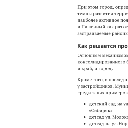
При этом город, опре
темпы развития террит
наиболее активное по
и Пашенный как раз от
застраиваемые районы
Как решается про
Основным механизмом 
консолидированного б
и край, и город.
Кроме того, в последн
у застройщиков. Муниц
среди таких примеров
детский сад на 
«Сибиряк»
детсад ул. Молок
детсад на ул. Н