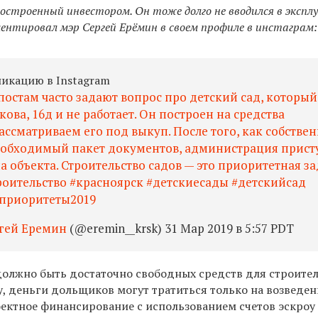
построенный инвестором. Он тоже долго не вводился в экспл
ентировал мэр Сергей Ерёмин в своем профиле в инстаграм:
ликацию в Instagram
постам часто задают вопрос про детский сад, который
окова, 16д и не работает. Он построен на средства
ассматриваем его под выкуп. После того, как собстве
еобходимый пакет документов, администрация прист
 объекта. Строительство садов — это приоритетная з
троительство #красноярск #детскиесады #детскийсад
#приоритеты2019
гей Еремин
(@eremin__krsk) 31 Мар 2019 в 5:57 PDT
должно быть достаточно свободных средств для строите
у, деньги дольщиков могут тратиться только на возведе
оектное финансирование с использованием счетов эскроу