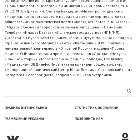
Иеговы», «Армия воли народа», «Русский общенациональный союз»,
«Движение против нелегальной иммиграции», «Правый сектор», УНА-
УНСО, УПА, «Тризуб им. Степана Бандеры», «Мизантропик дивижн»,
«Меджлис крымскотатарского народа», движение «Артподготовка»,
общероссийская политическая партия «Воля», АУЕ, батальоны «Азов» и
«Айдар». Признаны террористическими и запрещены: «Движение
Талибан», «Имарат Кавказ», «Исламское государство» (ИГ, ИГИЛ),
Джебхад-ан-Нусра, «АУМ Синрике», «Братья-мусульмане», «Аль-Каида в
странах исламского Магриба», «Сеть», «Колумбайн». В РФ признана
нежелательной деятельность «Открытой России», издания «Проект
Медиа». СМИ-иноагентами признаны: телеканал «Дождь», «Медуза»,
«Важные истории», «Голос Америки», радио «Свобода», The Insider,
«Медиазона», ОВД-инфо. Иноагентами признаны общество/центр
«Мемориал», «Аналитический Центр Юрия Левады», Сахаровский центр.
Instagram и Facebook (Metа) запрещены в РФ за экстремизм.
ПРАВИЛА ЦИТИРОВАНИЯ
СТАТИСТИКА ПОСЕЩЕНИЙ
РАЗМЕЩЕНИЕ РЕКЛАМЫ
ПОЗВОНИТЬ НАМ