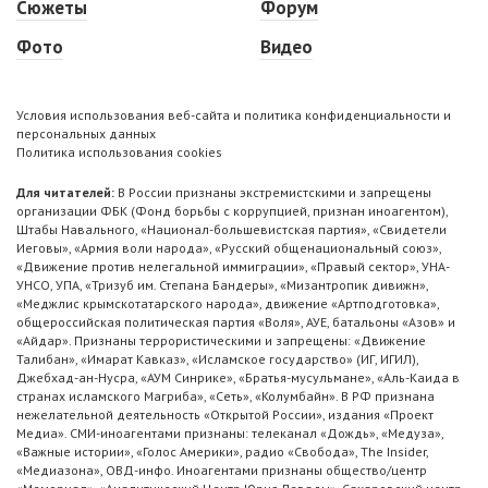
Сюжеты
Форум
Фото
Видео
Условия использования веб-сайта и политика конфиденциальности и
персональных данных
Политика использования cookies
Для читателей:
В России признаны экстремистскими и запрещены
организации ФБК (Фонд борьбы с коррупцией, признан иноагентом),
Штабы Навального, «Национал-большевистская партия», «Свидетели
Иеговы», «Армия воли народа», «Русский общенациональный союз»,
«Движение против нелегальной иммиграции», «Правый сектор», УНА-
УНСО, УПА, «Тризуб им. Степана Бандеры», «Мизантропик дивижн»,
«Меджлис крымскотатарского народа», движение «Артподготовка»,
общероссийская политическая партия «Воля», АУЕ, батальоны «Азов» и
«Айдар». Признаны террористическими и запрещены: «Движение
Талибан», «Имарат Кавказ», «Исламское государство» (ИГ, ИГИЛ),
Джебхад-ан-Нусра, «АУМ Синрике», «Братья-мусульмане», «Аль-Каида в
странах исламского Магриба», «Сеть», «Колумбайн». В РФ признана
нежелательной деятельность «Открытой России», издания «Проект
Медиа». СМИ-иноагентами признаны: телеканал «Дождь», «Медуза»,
«Важные истории», «Голос Америки», радио «Свобода», The Insider,
«Медиазона», ОВД-инфо. Иноагентами признаны общество/центр