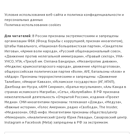
Условия использования веб-сайта и политика конфиденциальности и
персональных данных
Политика использования cookies
Для читателей:
В России признаны экстремистскими и запрещены
организации ФБК (Фонд борьбы с коррупцией, признан иноагентом),
Штабы Навального, «Национал-большевистская партия», «Свидетели
Иеговы», «Армия воли народа», «Русский общенациональный союз»,
«Движение против нелегальной иммиграции», «Правый сектор», УНА-
УНСО, УПА, «Тризуб им. Степана Бандеры», «Мизантропик дивижн»,
«Меджлис крымскотатарского народа», движение «Артподготовка»,
общероссийская политическая партия «Воля», АУЕ, батальоны «Азов» и
«Айдар». Признаны террористическими и запрещены: «Движение
Талибан», «Имарат Кавказ», «Исламское государство» (ИГ, ИГИЛ),
Джебхад-ан-Нусра, «АУМ Синрике», «Братья-мусульмане», «Аль-Каида в
странах исламского Магриба», «Сеть», «Колумбайн». В РФ признана
нежелательной деятельность «Открытой России», издания «Проект
Медиа». СМИ-иноагентами признаны: телеканал «Дождь», «Медуза»,
«Важные истории», «Голос Америки», радио «Свобода», The Insider,
«Медиазона», ОВД-инфо. Иноагентами признаны общество/центр
«Мемориал», «Аналитический Центр Юрия Левады», Сахаровский центр.
Instagram и Facebook (Metа) запрещены в РФ за экстремизм.