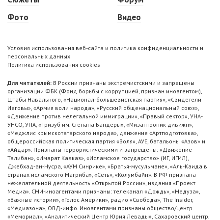
Фото
Видео
Условия использования веб-сайта и политика конфиденциальности и
персональных данных
Политика использования cookies
Для читателей:
В России признаны экстремистскими и запрещены
организации ФБК (Фонд борьбы с коррупцией, признан иноагентом),
Штабы Навального, «Национал-большевистская партия», «Свидетели
Иеговы», «Армия воли народа», «Русский общенациональный союз»,
«Движение против нелегальной иммиграции», «Правый сектор», УНА-
УНСО, УПА, «Тризуб им. Степана Бандеры», «Мизантропик дивижн»,
«Меджлис крымскотатарского народа», движение «Артподготовка»,
общероссийская политическая партия «Воля», АУЕ, батальоны «Азов» и
«Айдар». Признаны террористическими и запрещены: «Движение
Талибан», «Имарат Кавказ», «Исламское государство» (ИГ, ИГИЛ),
Джебхад-ан-Нусра, «АУМ Синрике», «Братья-мусульмане», «Аль-Каида в
странах исламского Магриба», «Сеть», «Колумбайн». В РФ признана
нежелательной деятельность «Открытой России», издания «Проект
Медиа». СМИ-иноагентами признаны: телеканал «Дождь», «Медуза»,
«Важные истории», «Голос Америки», радио «Свобода», The Insider,
«Медиазона», ОВД-инфо. Иноагентами признаны общество/центр
«Мемориал», «Аналитический Центр Юрия Левады», Сахаровский центр.