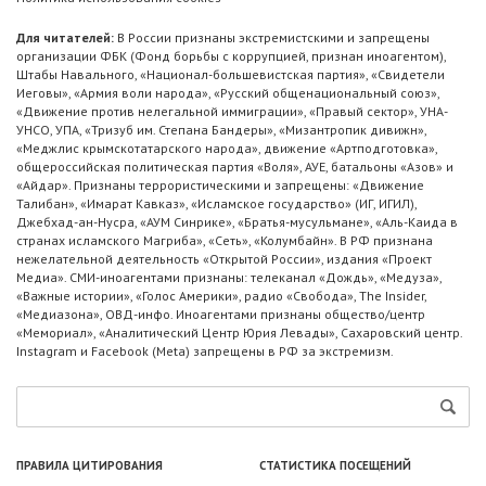
Для читателей:
В России признаны экстремистскими и запрещены
организации ФБК (Фонд борьбы с коррупцией, признан иноагентом),
Штабы Навального, «Национал-большевистская партия», «Свидетели
Иеговы», «Армия воли народа», «Русский общенациональный союз»,
«Движение против нелегальной иммиграции», «Правый сектор», УНА-
УНСО, УПА, «Тризуб им. Степана Бандеры», «Мизантропик дивижн»,
«Меджлис крымскотатарского народа», движение «Артподготовка»,
общероссийская политическая партия «Воля», АУЕ, батальоны «Азов» и
«Айдар». Признаны террористическими и запрещены: «Движение
Талибан», «Имарат Кавказ», «Исламское государство» (ИГ, ИГИЛ),
Джебхад-ан-Нусра, «АУМ Синрике», «Братья-мусульмане», «Аль-Каида в
странах исламского Магриба», «Сеть», «Колумбайн». В РФ признана
нежелательной деятельность «Открытой России», издания «Проект
Медиа». СМИ-иноагентами признаны: телеканал «Дождь», «Медуза»,
«Важные истории», «Голос Америки», радио «Свобода», The Insider,
«Медиазона», ОВД-инфо. Иноагентами признаны общество/центр
«Мемориал», «Аналитический Центр Юрия Левады», Сахаровский центр.
Instagram и Facebook (Metа) запрещены в РФ за экстремизм.
ПРАВИЛА ЦИТИРОВАНИЯ
СТАТИСТИКА ПОСЕЩЕНИЙ