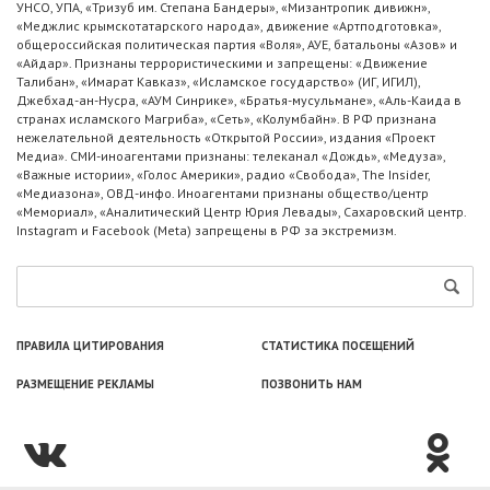
УНСО, УПА, «Тризуб им. Степана Бандеры», «Мизантропик дивижн»,
«Меджлис крымскотатарского народа», движение «Артподготовка»,
общероссийская политическая партия «Воля», АУЕ, батальоны «Азов» и
«Айдар». Признаны террористическими и запрещены: «Движение
Талибан», «Имарат Кавказ», «Исламское государство» (ИГ, ИГИЛ),
Джебхад-ан-Нусра, «АУМ Синрике», «Братья-мусульмане», «Аль-Каида в
странах исламского Магриба», «Сеть», «Колумбайн». В РФ признана
нежелательной деятельность «Открытой России», издания «Проект
Медиа». СМИ-иноагентами признаны: телеканал «Дождь», «Медуза»,
«Важные истории», «Голос Америки», радио «Свобода», The Insider,
«Медиазона», ОВД-инфо. Иноагентами признаны общество/центр
«Мемориал», «Аналитический Центр Юрия Левады», Сахаровский центр.
Instagram и Facebook (Metа) запрещены в РФ за экстремизм.
ПРАВИЛА ЦИТИРОВАНИЯ
СТАТИСТИКА ПОСЕЩЕНИЙ
РАЗМЕЩЕНИЕ РЕКЛАМЫ
ПОЗВОНИТЬ НАМ