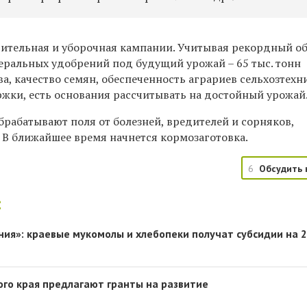
ительная и уборочная кампании. Учитывая рекордный о
неральных удобрений под будущий урожай – 65 тыс. тонн
, качество семян, обеспеченность аграриев сельхозтехн
жки, есть основания рассчитывать на достойный урожай
брабатывают поля от болезней, вредителей и сорняков,
 В ближайшее время начнется кормозаготовка.
6
Обсудить 
:
ия»: краевые мукомолы и хлебопеки получат субсидии на 
го края предлагают гранты на развитие