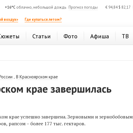
+16°C
облачно, небольшой дождь
Прогноз погоды
€
94,84
$
82,17
й воздух»
Где купаться летом?
Сюжеты
Статьи
Фото
Афиша
ТВ
,
России
В Красноярском крае
рском крае завершилась
ком крае успешно завершена. Зерновыми и зернобобовым
ров, рапсом – более 177 тыс. гектаров.