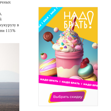
личных
,
й
кукурузу в
или 113%