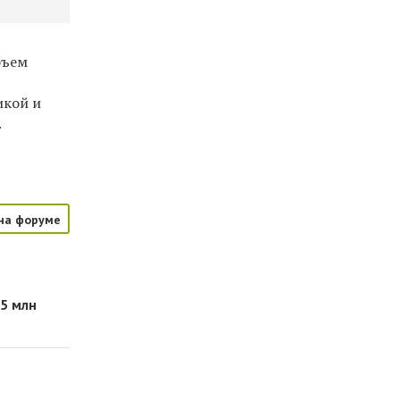
бъем
икой и
.
на форуме
25 млн