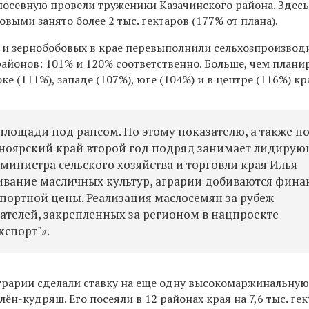
посевную провели труженики Казачинского района. Здес
выми занято более 2 тыс. гектаров (177% от плана).
х и зернобобовых в крае перевыполнили сельхозпроизвод
айонов: 101% и 120% соответственно. Больше, чем плани
ке (111%), западе (107%), юге (104%) и в центре (116%) кр
 площади под рапсом. По этому показателю, а также п
сноярский край второй год подряд занимает лидиру
мминистра сельского хозяйства и торговли края Илья
щивание масличных культур, аграрии добиваются фина
спортной цены. Реализация маслосемян за рубеж
телей, закрепленных за регионом в нацпроекте
спорт"».
аграрии сделали ставку на еще одну высокомаржинальну
ён-кудряш. Его посеяли в 12 районах края на 7,6 тыс. гек