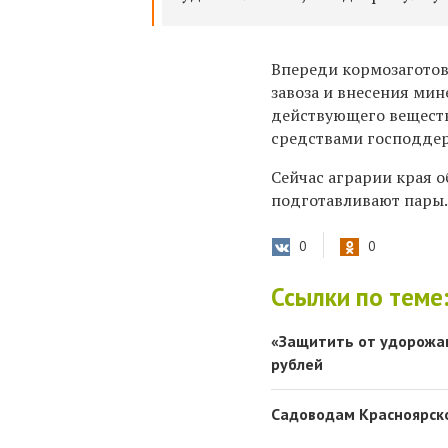
Впереди кормозаготов
завоза и внесения ми
действующего вещества
средствами господдер
Сейчас аграрии края о
подготавливают пары.
0
0
Ссылки по теме
«Защитить от удорожан
рублей
Садоводам Красноярско