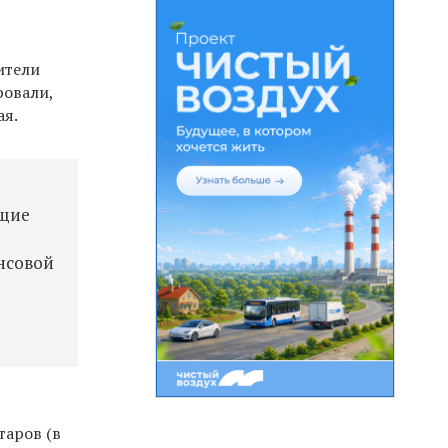
ь
ители
ровали,
ая.
о
ющие
нсовой
ю
таров (в