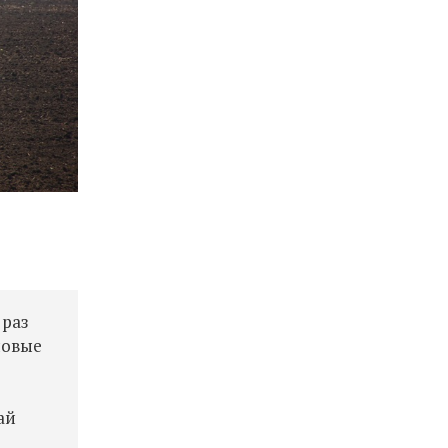
 раз
новые
ай