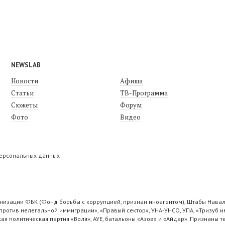
NEWSLAB
Новости
Афиша
Статьи
ТВ-Программа
Сюжеты
Форум
Фото
Видео
персональных данных
низации ФБК (Фонд борьбы с коррупцией, признан иноагентом), Штабы Навал
ротив нелегальной иммиграции», «Правый сектор», УНА-УНСО, УПА, «Тризуб и
ая политическая партия «Воля», АУЕ, батальоны «Азов» и «Айдар». Признаны