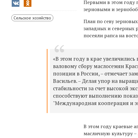
Первыми в этом году 
зерновыми и зернобобо
Сельское хозяйство
План по севу зерновы
западных и северных р
посеяли рапса на восто
«В этом году в крае увеличились
валовому сбору маслосемян Кра
позиции в России, – отмечает за
Васильев. – Делая упор на выра
стабильности за счет высокой эк
способствуют выполнению показа
"Международная кооперация и эк
В этом году краевые 
масличную культуру – л