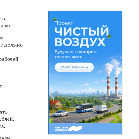
его
краю.
ия
ие должно
,
рабочей
уг
ять
ублей.
а.
тели