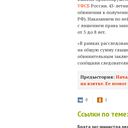
УФСБ
России. 43-лет
обвинения в получении 
РФ). Наказанием по н
с лишением права зан
от 3 до 8 лет.
«В рамках расследова
на общую сумму свыше
обвинительным заключ
сообщили следователи
Предыстория:
Нача
на взятке. Ее помо
0
1
Ссылки по теме
Брата экс-министра ле