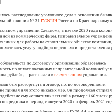
и
илось расследование уголовного дела в отношении бывш
ельной колонии № 31
ГУФСИН
России по Красноярскому 
нальном управлении Следкома, в начале 2020 года колон
одной из коммерческих фирм. Исправительное учрежден
юченных для работы на строительных объектах компании
оплачивать услугу подбора персонала и предоставления 
обязательств по договору у организации образовалась
ность по оплате оказанных исправительной колонией усл
она рублей», — рассказали в
следственном
управлении.
язан был расторгнуть договор, но, по договоренности
не принял для этого никаких мер. Он продолжал отправл
ездействие ему «оплатили» взяткой в размере 160 тысяч р
 посредника в период с августа 2020 по февраль 2021 год
е отдел собственной безопасности ГУФСИН и представи