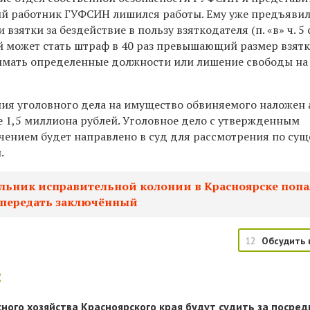
ний работник ГУФСИН лишился работы. Ему уже предъяви
взятки за бездействие в пользу взяткодателя (п. «в» ч. 5 
ей может стать штраф в 40 раз превышающий размер взят
имать определенные должности или лишение свободы на
ния уголовного дела на имущество обвиняемого наложен 
 1,5 миллиона рублей. Уголовное дело с утвержденным
ением будет направлено в суд для рассмотрения по суще
.
льник исправительной колонии в Красноярске попа
г передать заключённый
12
Обсудить 
:
сного хозяйства Красноярского края будут судить за посре