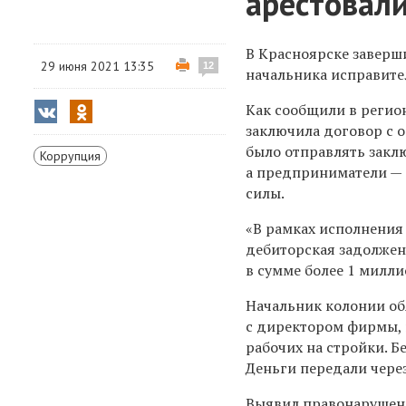
арестовал
В Красноярске заверш
29 июня 2021 13:35
12
начальника исправит
Как сообщили в регио
заключила договор с 
было отправлять закл
Коррупция
а предприниматели — 
силы.
«В рамках исполнения 
дебиторская задолжен
в сумме более 1 милли
Начальник колонии об
с директором фирмы, 
рабочих на стройки. Б
Деньги передали через
Выявил правонарушени