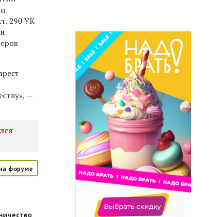
ли
ст. 290 УК
ки
 срок
арест
ству», —
лся
на форуме
дничество