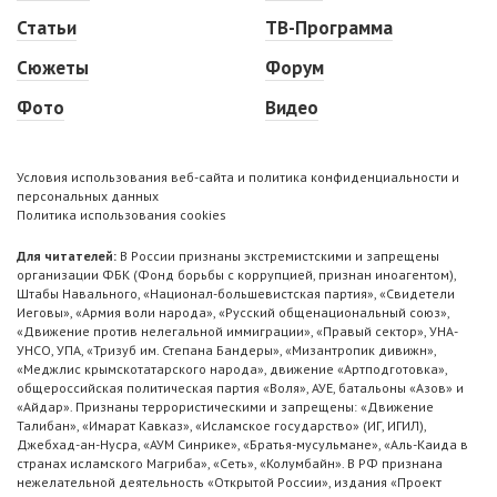
Статьи
ТВ-Программа
Сюжеты
Форум
Фото
Видео
Условия использования веб-сайта и политика конфиденциальности и
персональных данных
Политика использования cookies
Для читателей:
В России признаны экстремистскими и запрещены
организации ФБК (Фонд борьбы с коррупцией, признан иноагентом),
Штабы Навального, «Национал-большевистская партия», «Свидетели
Иеговы», «Армия воли народа», «Русский общенациональный союз»,
«Движение против нелегальной иммиграции», «Правый сектор», УНА-
УНСО, УПА, «Тризуб им. Степана Бандеры», «Мизантропик дивижн»,
«Меджлис крымскотатарского народа», движение «Артподготовка»,
общероссийская политическая партия «Воля», АУЕ, батальоны «Азов» и
«Айдар». Признаны террористическими и запрещены: «Движение
Талибан», «Имарат Кавказ», «Исламское государство» (ИГ, ИГИЛ),
Джебхад-ан-Нусра, «АУМ Синрике», «Братья-мусульмане», «Аль-Каида в
странах исламского Магриба», «Сеть», «Колумбайн». В РФ признана
нежелательной деятельность «Открытой России», издания «Проект