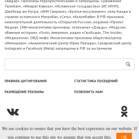
«Айдар». Признаны террористическими и запрещены: «Движение
Талибан», «Имарат Кавказ», «Исламское государство» (ИГ, ИГИЛ),
Джебхад-ан-Нусра, «АУМ Синрике», «Братья-мусульмане», «Аль-Каида в
странах исламского Магриба», «Сеть», «Колумбайн». В РФ признана
нежелательной деятельность «Открытой России», издания «Проект
Медиа». СМИ-иноагентами признаны: телеканал «Дождь», «Медуза»,
«Важные истории», «Голос Америки», радио «Свобода», The Insider,
«Медиазона», ОВД-инфо. Иноагентами признаны общество/центр
«Мемориал», «Аналитический Центр Юрия Левады», Сахаровский центр.
Instagram и Facebook (Metа) запрещены в РФ за экстремизм.
ПРАВИЛА ЦИТИРОВАНИЯ
СТАТИСТИКА ПОСЕЩЕНИЙ
РАЗМЕЩЕНИЕ РЕКЛАМЫ
ПОЗВОНИТЬ НАМ
We use cookies to ensure that you have the best experience on our website. If
© ООО «Лаборатория Новоcтей», 2003—2026.
you continue to use this site we assume that you accept this.
OK