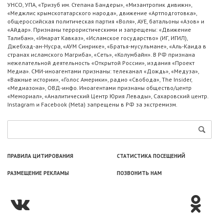
УНСО, УПА, «Тризуб им. Степана Бандеры», «Мизантропик дивижн»,
«Меджлис крымскотатарского народа», движение «Артподготовка»,
общероссийская политическая партия «Воля», АУЕ, батальоны «Азов» и
«Айдар». Признаны террористическими и запрещены: «Движение
Талибан», «Имарат Кавказ», «Исламское государство» (ИГ, ИГИЛ),
Джебхад-ан-Нусра, «АУМ Синрике», «Братья-мусульмане», «Аль-Каида в
странах исламского Магриба», «Сеть», «Колумбайн». В РФ признана
нежелательной деятельность «Открытой России», издания «Проект
Медиа». СМИ-иноагентами признаны: телеканал «Дождь», «Медуза»,
«Важные истории», «Голос Америки», радио «Свобода», The Insider,
«Медиазона», ОВД-инфо. Иноагентами признаны общество/центр
«Мемориал», «Аналитический Центр Юрия Левады», Сахаровский центр.
Instagram и Facebook (Metа) запрещены в РФ за экстремизм.
ПРАВИЛА ЦИТИРОВАНИЯ
СТАТИСТИКА ПОСЕЩЕНИЙ
РАЗМЕЩЕНИЕ РЕКЛАМЫ
ПОЗВОНИТЬ НАМ