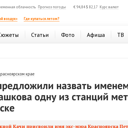
ременная облачность
Прогноз погоды
€
94,84
$
82,17
Курс валют
й воздух»
Где купаться летом?
Сюжеты
Статьи
Фото
Афиша
ТВ
Красноярском крае
предложили назвать имене
ашкова одну из станций ме
ске
жной Качи присвоили имя экс-мэра Красноярска Пе