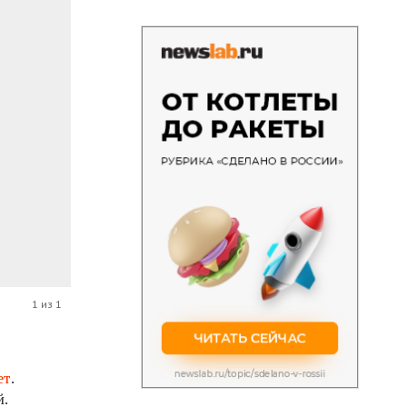
1 из 1
ет
.
й.