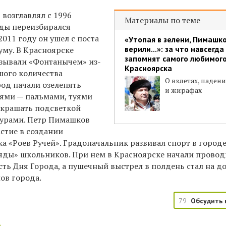
возглавлял с 1996
Материалы по теме
жды переизбирался
2011 году он ушел с поста
«Утопая в зелени, Пимашк
верили...»: за что навсегда
уму.
В Красноярске
запомнят самого любимог
зывали «Фонтанычем» из-
Красноярска
шого количества
О взлетах, паден
род начали озеленять
и жирафах
ями — пальмами, туями
 украшать подсветкой
турами. Петр Пимашков
стие в создании
а «Роев Ручей». Градоначальник развивал спорт в городе
яды» школьников. При нем в Красноярске начали провод
сть Дня Города, а пушечный выстрел в полдень стал на д
ов города.
79
Обсудить 