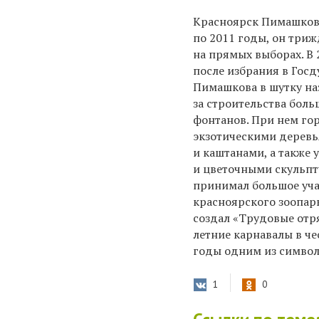
Красноярск Пимашков 
по 2011 годы, он три
на прямых выборах. В 
после избрания в Госд
Пимашкова в шутку на
за строительства боль
фонтанов. При нем го
экзотическими деревь
и каштанами, а также
и цветочными скульп
принимал большое уча
красноярского зоопарк
создал «Трудовые отр
летние карнавалы в че
годы одним из символ
1
0