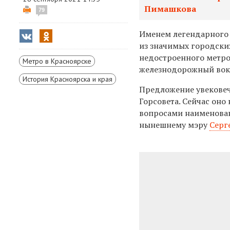
Пимашкова
79
Именем легендарного
из значимых городски
недостроенного метр
Метро в Красноярске
железнодорожный вок
История Красноярска и края
Предложение увековеч
Горсовета. Сейчас оно
вопросами наименован
нынешнему мэру
Серг