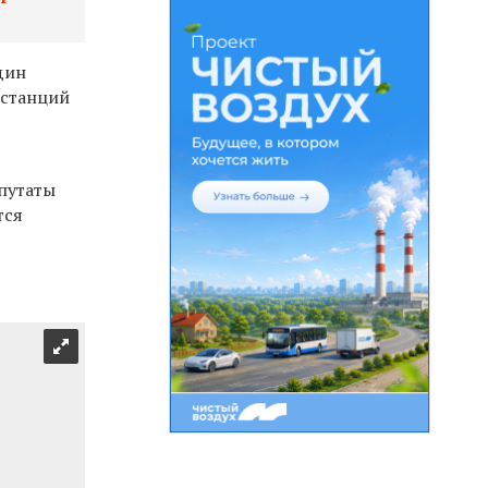
дин
 станций
путаты
тся