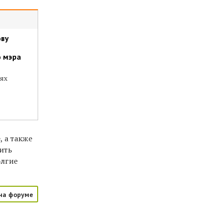
ову
о мэра
иях
, а также
ить
олгие
на форуме