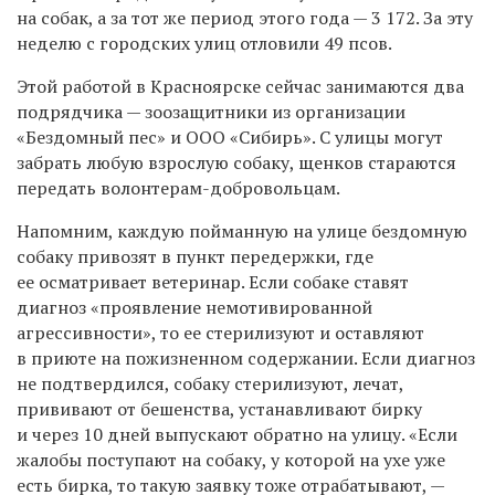
на собак, а за тот же период этого года — 3 172. За эту
неделю с городских улиц отловили 49 псов.
Этой работой в Красноярске сейчас занимаются два
подрядчика — зоозащитники из организации
«Бездомный пес» и ООО «Сибирь». С улицы могут
забрать любую взрослую собаку, щенков стараются
передать волонтерам-добровольцам.​
Напомним, каждую пойманную на улице бездомную
собаку привозят в пункт передержки, где
ее осматривает ветеринар. Если собаке ставят
диагноз
«проявление
немотивированной
агрессивности», то ее стерилизуют и оставляют
в приюте на пожизненном содержании. Если диагноз
не подтвердился, собаку стерилизуют, лечат,
прививают от бешенства, устанавливают бирку
и через 10 дней выпускают обратно на улицу. «Если
жалобы поступают на собаку, у которой на ухе уже
есть бирка, то такую заявку тоже отрабатывают, —