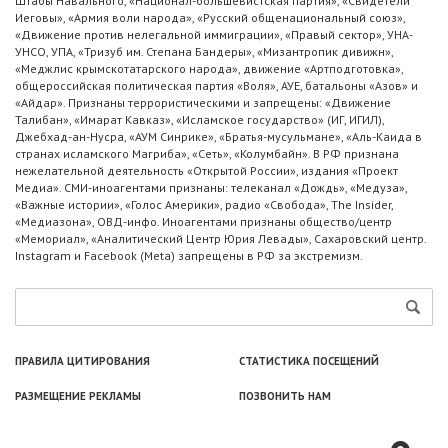
Штабы Навального, «Национал-большевистская партия», «Свидетели
Иеговы», «Армия воли народа», «Русский общенациональный союз»,
«Движение против нелегальной иммиграции», «Правый сектор», УНА-
УНСО, УПА, «Тризуб им. Степана Бандеры», «Мизантропик дивижн»,
«Меджлис крымскотатарского народа», движение «Артподготовка»,
общероссийская политическая партия «Воля», АУЕ, батальоны «Азов» и
«Айдар». Признаны террористическими и запрещены: «Движение
Талибан», «Имарат Кавказ», «Исламское государство» (ИГ, ИГИЛ),
Джебхад-ан-Нусра, «АУМ Синрике», «Братья-мусульмане», «Аль-Каида в
странах исламского Магриба», «Сеть», «Колумбайн». В РФ признана
нежелательной деятельность «Открытой России», издания «Проект
Медиа». СМИ-иноагентами признаны: телеканал «Дождь», «Медуза»,
«Важные истории», «Голос Америки», радио «Свобода», The Insider,
«Медиазона», ОВД-инфо. Иноагентами признаны общество/центр
«Мемориал», «Аналитический Центр Юрия Левады», Сахаровский центр.
Instagram и Facebook (Metа) запрещены в РФ за экстремизм.
ПРАВИЛА ЦИТИРОВАНИЯ
СТАТИСТИКА ПОСЕЩЕНИЙ
РАЗМЕЩЕНИЕ РЕКЛАМЫ
ПОЗВОНИТЬ НАМ