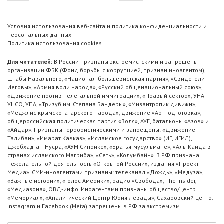
Условия использования веб-сайта и политика конфиденциальности и
персональных данных
Политика использования cookies
Для читателей:
В России признаны экстремистскими и запрещены
организации ФБК (Фонд борьбы с коррупцией, признан иноагентом),
Штабы Навального, «Национал-большевистская партия», «Свидетели
Иеговы», «Армия воли народа», «Русский общенациональный союз»,
«Движение против нелегальной иммиграции», «Правый сектор», УНА-
УНСО, УПА, «Тризуб им. Степана Бандеры», «Мизантропик дивижн»,
«Меджлис крымскотатарского народа», движение «Артподготовка»,
общероссийская политическая партия «Воля», АУЕ, батальоны «Азов» и
«Айдар». Признаны террористическими и запрещены: «Движение
Талибан», «Имарат Кавказ», «Исламское государство» (ИГ, ИГИЛ),
Джебхад-ан-Нусра, «АУМ Синрике», «Братья-мусульмане», «Аль-Каида в
странах исламского Магриба», «Сеть», «Колумбайн». В РФ признана
нежелательной деятельность «Открытой России», издания «Проект
Медиа». СМИ-иноагентами признаны: телеканал «Дождь», «Медуза»,
«Важные истории», «Голос Америки», радио «Свобода», The Insider,
«Медиазона», ОВД-инфо. Иноагентами признаны общество/центр
«Мемориал», «Аналитический Центр Юрия Левады», Сахаровский центр.
Instagram и Facebook (Metа) запрещены в РФ за экстремизм.