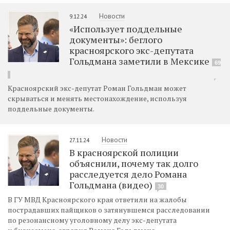
Новости
9.12.24
«Использует поддельные
документы»: беглого
красноярского экс-депутата
Гольдмана заметили в Мексике
69
Красноярский экс-депутат Роман Гольдман может
скрываться и менять местонахождение, используя
поддельные документы.
Новости
27.11.24
В красноярской полиции
объяснили, почему так долго
расследуется дело Романа
Гольдмана (видео)
30
В ГУ МВД Красноярского края ответили на жалобы
пострадавших пайщиков о затянувшемся расследовании
по резонансному уголовному делу экс-депутата