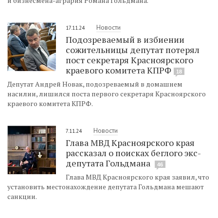
и бизнесмена-агрария Романа Гольдмана.
Новости
17.11.24
Подозреваемый в избиении
сожительницы депутат потерял
пост секретаря Красноярского
краевого комитета КПРФ
18
Депутат Андрей Новак, подозреваемый в домашнем
насилии, лишился поста первого секретаря Красноярского
краевого комитета КПРФ.
Новости
7.11.24
Глава МВД Красноярского края
рассказал о поисках беглого экс-
депутата Гольдмана
46
Глава МВД Красноярского края заявил, что
установить местонахождение депутата Гольдмана мешают
санкции.