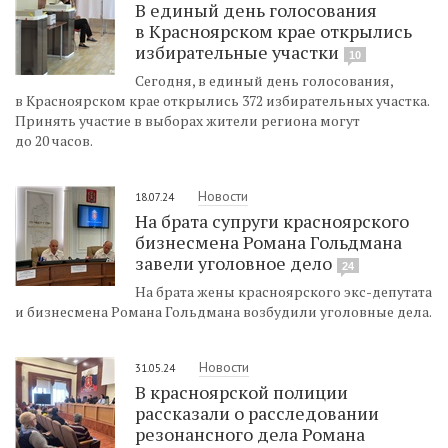
В единый день голосования
в Красноярском крае открылись
избирательные участки
10
Сегодня, в единый день голосования,
в Красноярском крае открылись 372 избирательных участка.
Принять участие в выборах жители региона могут
до 20 часов.
Новости
18.07.24
На брата супруги красноярского
бизнесмена Романа Гольдмана
завели уголовное дело
24
На брата жены красноярского экс-депутата
и бизнесмена Романа Гольдмана возбудили уголовные дела.
Новости
31.05.24
В красноярской полиции
рассказали о расследовании
резонансного дела Романа