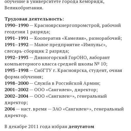
обучение в университете города Кембридж,
Великобритания.
Трудовая деятельность:
1990–1990
— Красноярскнергопромстрой, рабочий
геодезии 1 разряда;
1991–1991
— Кооператив «Камелия», разнорабочий;
1991–1992
— Малое предприятие «Импульс»,
слесарь-сборщик 2 разряда;
1992–1993
— Дивногорский ГорОНО, лаборант
компьютерного класса средней школы № 10;
1993–1998
— СибГТУ г. Красноярска, студент, очная
форма обучения;
1998–2000
— Служба в Российской Армии;
2001–2002
— ООО «Сангилен», директор;
2002–2004
— ООО «Сангилен+», генеральный
директор;
2004
— наст. время — ЗАО «Сангилен+», генеральный
директор.
В декабре 2011 года избран
депутатом