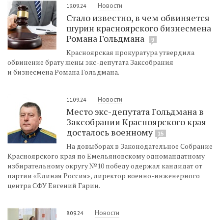
Новости
19.09.24
Стало известно, в чем обвиняется
шурин красноярского бизнесмена
Романа Гольдмана
9
Красноярская прокуратура утвердила
обвинение брату жены экс-депутата Заксобрания
и бизнесмена Романа Гольдмана.
Новости
11.09.24
Место экс-депутата Гольдмана в
Заксобрании Красноярского края
досталось военному
15
На довыборах в Законодательное Собрание
Красноярского края по Емельяновскому одномандатному
избирательному округу №10 победу одержал кандидат от
партии «Единая Россия», директор военно-инженерного
центра СФУ Евгений Гарин.
Новости
8.09.24