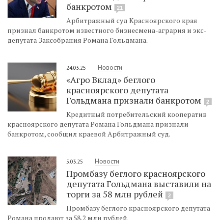
банкротом
21
Арбитражный суд Красноярского края
признал банкротом известного бизнесмена-агрария и экс-
депутата Заксобрания Романа Гольдмана.
Новости
24.03.25
«Агро Вклад» беглого
красноярского депутата
Гольдмана признали банкротом
2
Кредитный потребительский кооператив
красноярского депутата Романа Гольдмана признали
банкротом, сообщил краевой Арбитражный суд.
Новости
5.03.25
Промбазу беглого красноярского
депутата Гольдмана выставили на
торги за 58 млн рублей
2
Промбазу беглого красноярского депутата
Романа продают за 58,2 млн рублей.