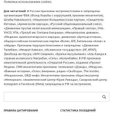
Политика использования cookies
Для читателей:
В России признаны экстремистскими и запрещены
организации ФБК (Фонд борьбы с коррупцией, признан иноагентом),
Штабы Навального, «Национал-большевистская партия», «Свидетели
Иеговы», «Армия воли народа», «Русский общенациональный союз»,
«Движение против нелегальной иммиграции», «Правый сектор», УНА-
УНСО, УПА, «Тризуб им. Степана Бандеры», «Мизантропик дивижн»,
«Меджлис крымскотатарского народа», движение «Артподготовка»,
общероссийская политическая партия «Воля», АУЕ, батальоны «Азов» и
«Айдар». Признаны террористическими и запрещены: «Движение
Талибан», «Имарат Кавказ», «Исламское государство» (ИГ, ИГИЛ),
Джебхад-ан-Нусра, «АУМ Синрике», «Братья-мусульмане», «Аль-Каида в
странах исламского Магриба», «Сеть», «Колумбайн». В РФ признана
нежелательной деятельность «Открытой России», издания «Проект
Медиа». СМИ-иноагентами признаны: телеканал «Дождь», «Медуза»,
«Важные истории», «Голос Америки», радио «Свобода», The Insider,
«Медиазона», ОВД-инфо. Иноагентами признаны общество/центр
«Мемориал», «Аналитический Центр Юрия Левады», Сахаровский центр.
Instagram и Facebook (Metа) запрещены в РФ за экстремизм.
ПРАВИЛА ЦИТИРОВАНИЯ
СТАТИСТИКА ПОСЕЩЕНИЙ