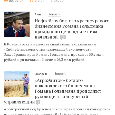
99
новостей
11
статей
1
видео
Новости
7 мая
Нефтебазу беглого красноярского
бизнесмена Романа Гольдмана
продали по цене вдвое ниже
начальной
10
В Красноярске имущественный комплекс компании
«Сибнефтьрезерв», принадлежащей экс-депутату
Заксобрания края Роману Гольдману, продан за 50,2 млн
рублей при начальной цене в 96,3 млн рублей.
Новости
28 апреля
«АгроЭлитой» беглого
красноярского бизнесмена
Романа Гольдмана продолжит
руководить конкурсный
управляющий
1
Арбитражный суд Красноярского края продлил конкурсное
производство в отношении ООО «АгроЭлита» Романа