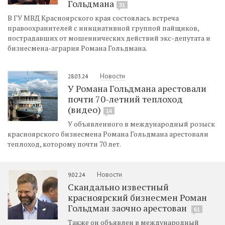
Гольдмана
31
В ГУ МВД Красноярского края состоялась встреча
правоохранителей с инициативной группой пайщиков,
пострадавших от мошеннических действий экс-депутата и
бизнесмена-агрария Романа Гольдмана.
Новости
28.03.24
У Романа Гольдмана арестовали
почти 70-летний теплоход
(видео)
14
У объявленного в международный розыск
красноярского бизнесмена Романа Гольдмана арестовали
теплоход, которому почти 70 лет.
Новости
9.02.24
Скандально известный
красноярский бизнесмен Роман
Гольдман заочно арестован
61
Также он объявлен в международный