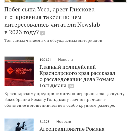
Побег сына Усса, арест Глискова
и откровения таксиста: чем
интересовались читатели Newslab
в 2023 году?
2
Топ самых читаемых и обсуждаемых материалов
Новости
19.01.24
Главный полицейский
Красноярского края рассказал
о расследовании дела Романа
Гольдмана
34
Красноярскому предпринимателю-аграрию и экс-депутату
Заксобрания Роману Гольдману заочно предъявят
обвинение в мошенничестве в особо крупном размере.
Новости
8.12.23
Агропредприятие Романа