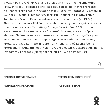
УНСО, УПА, «Тризуб им. Степана Бандеры», «Мизантропик дивижн»,
«Меджлис крымскотатарского народа», движение «Артподготовка»,
общероссийская политическая партия «Воля», АУЕ, батальоны «Азов» и
«Айдар». Признаны террористическими и запрещены: «Движение
Талибан», «Имарат Кавказ», «Исламское государство» (ИГ, ИГИЛ),
Джебхад-ан-Нусра, «АУМ Синрике», «Братья-мусульмане», «Аль-Каида в
странах исламского Магриба», «Сеть», «Колумбайн». В РФ признана
нежелательной деятельность «Открытой России», издания «Проект
Медиа». СМИ-иноагентами признаны: телеканал «Дождь», «Медуза»,
«Важные истории», «Голос Америки», радио «Свобода», The Insider,
«Медиазона», ОВД-инфо. Иноагентами признаны общество/центр
«Мемориал», «Аналитический Центр Юрия Левады», Сахаровский центр.
Instagram и Facebook (Metа) запрещены в РФ за экстремизм.
ПРАВИЛА ЦИТИРОВАНИЯ
СТАТИСТИКА ПОСЕЩЕНИЙ
РАЗМЕЩЕНИЕ РЕКЛАМЫ
ПОЗВОНИТЬ НАМ