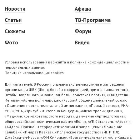
Новости
Афиша
Статьи
ТВ-Программа
Сюжеты
Форум
Фото
Видео
Условия использования веб-сайта и политика конфиденциальности и
персональных данных
Политика использования cookies
Для читателей:
В России признаны экстремистскими и запрещены
организации ФБК (Фонд борьбы с коррупцией, признан иноагентом),
Штабы Навального, «Национал-большевистская партия», «Свидетели
Иеговы», «Армия воли народа», «Русский общенациональный союз»,
«Движение против нелегальной иммиграции», «Правый сектор», УНА-
УНСО, УПА, «Тризуб им. Степана Бандеры», «Мизантропик дивижн»,
«Меджлис крымскотатарского народа», движение «Артподготовка»,
общероссийская политическая партия «Воля», АУЕ, батальоны «Азов» и
«Айдар». Признаны террористическими и запрещены: «Движение
Талибан», «Имарат Кавказ», «Исламское государство» (ИГ, ИГИЛ),
Джебхад-ан-Нусра, «АУМ Синрике», «Братья-мусульмане», «Аль-Каида в