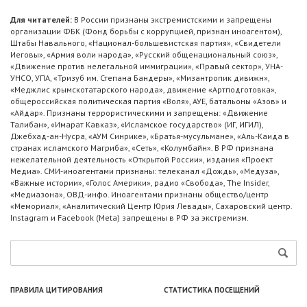
Для читателей:
В России признаны экстремистскими и запрещены
организации ФБК (Фонд борьбы с коррупцией, признан иноагентом),
Штабы Навального, «Национал-большевистская партия», «Свидетели
Иеговы», «Армия воли народа», «Русский общенациональный союз»,
«Движение против нелегальной иммиграции», «Правый сектор», УНА-
УНСО, УПА, «Тризуб им. Степана Бандеры», «Мизантропик дивижн»,
«Меджлис крымскотатарского народа», движение «Артподготовка»,
общероссийская политическая партия «Воля», АУЕ, батальоны «Азов» и
«Айдар». Признаны террористическими и запрещены: «Движение
Талибан», «Имарат Кавказ», «Исламское государство» (ИГ, ИГИЛ),
Джебхад-ан-Нусра, «АУМ Синрике», «Братья-мусульмане», «Аль-Каида в
странах исламского Магриба», «Сеть», «Колумбайн». В РФ признана
нежелательной деятельность «Открытой России», издания «Проект
Медиа». СМИ-иноагентами признаны: телеканал «Дождь», «Медуза»,
«Важные истории», «Голос Америки», радио «Свобода», The Insider,
«Медиазона», ОВД-инфо. Иноагентами признаны общество/центр
«Мемориал», «Аналитический Центр Юрия Левады», Сахаровский центр.
Instagram и Facebook (Metа) запрещены в РФ за экстремизм.
ПРАВИЛА ЦИТИРОВАНИЯ
СТАТИСТИКА ПОСЕЩЕНИЙ