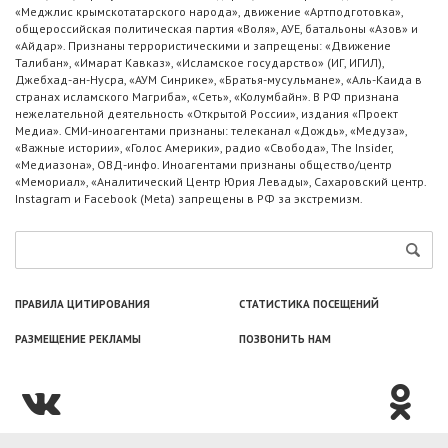
«Меджлис крымскотатарского народа», движение «Артподготовка»,
общероссийская политическая партия «Воля», АУЕ, батальоны «Азов» и
«Айдар». Признаны террористическими и запрещены: «Движение
Талибан», «Имарат Кавказ», «Исламское государство» (ИГ, ИГИЛ),
Джебхад-ан-Нусра, «АУМ Синрике», «Братья-мусульмане», «Аль-Каида в
странах исламского Магриба», «Сеть», «Колумбайн». В РФ признана
нежелательной деятельность «Открытой России», издания «Проект
Медиа». СМИ-иноагентами признаны: телеканал «Дождь», «Медуза»,
«Важные истории», «Голос Америки», радио «Свобода», The Insider,
«Медиазона», ОВД-инфо. Иноагентами признаны общество/центр
«Мемориал», «Аналитический Центр Юрия Левады», Сахаровский центр.
Instagram и Facebook (Metа) запрещены в РФ за экстремизм.
ПРАВИЛА ЦИТИРОВАНИЯ
СТАТИСТИКА ПОСЕЩЕНИЙ
РАЗМЕЩЕНИЕ РЕКЛАМЫ
ПОЗВОНИТЬ НАМ