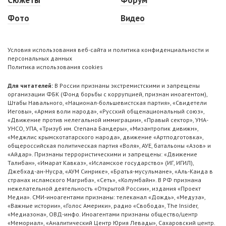
Фото
Видео
Условия использования веб-сайта и политика конфиденциальности и
персональных данных
Политика использования cookies
Для читателей:
В России признаны экстремистскими и запрещены
организации ФБК (Фонд борьбы с коррупцией, признан иноагентом),
Штабы Навального, «Национал-большевистская партия», «Свидетели
Иеговы», «Армия воли народа», «Русский общенациональный союз»,
«Движение против нелегальной иммиграции», «Правый сектор», УНА-
УНСО, УПА, «Тризуб им. Степана Бандеры», «Мизантропик дивижн»,
«Меджлис крымскотатарского народа», движение «Артподготовка»,
общероссийская политическая партия «Воля», АУЕ, батальоны «Азов» и
«Айдар». Признаны террористическими и запрещены: «Движение
Талибан», «Имарат Кавказ», «Исламское государство» (ИГ, ИГИЛ),
Джебхад-ан-Нусра, «АУМ Синрике», «Братья-мусульмане», «Аль-Каида в
странах исламского Магриба», «Сеть», «Колумбайн». В РФ признана
нежелательной деятельность «Открытой России», издания «Проект
Медиа». СМИ-иноагентами признаны: телеканал «Дождь», «Медуза»,
«Важные истории», «Голос Америки», радио «Свобода», The Insider,
«Медиазона», ОВД-инфо. Иноагентами признаны общество/центр
«Мемориал», «Аналитический Центр Юрия Левады», Сахаровский центр.