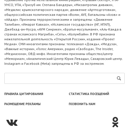
УНСО, УПА, «Тризуб им. Степана Бандеры», «Мизантропик дивижн»,
«Меджлис крымскотатарского народа», движение «Артподготовка»,
общероссийская политическая партия «Воля», АУЕ, батальоны «Азов» и
«Айдар». Признаны террористическими и запрещены: «Движение
Талибан», «Имарат Кавказ», «Исламское государство» (ИГ, ИГИЛ),
Джебхад-ан-Нусра, «АУМ Синрике», «Братья-мусульмане», «Аль-Каида в
странах исламского Магриба», «Сеть», «Колумбайн». В РФ признана
нежелательной деятельность «Открытой России», издания «Проект
Медиа». СМИ-иноагентами признаны: телеканал «Дождь», «Медуза»,
«Важные истории», «Голос Америки», радио «Свобода», The Insider,
«Медиазона», ОВД-инфо. Иноагентами признаны общество/центр
«Мемориал», «Аналитический Центр Юрия Левады», Сахаровский центр.
Instagram и Facebook (Metа) запрещены в РФ за экстремизм.
ПРАВИЛА ЦИТИРОВАНИЯ
СТАТИСТИКА ПОСЕЩЕНИЙ
РАЗМЕЩЕНИЕ РЕКЛАМЫ
ПОЗВОНИТЬ НАМ