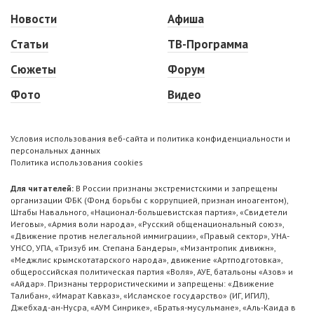
Новости
Афиша
Статьи
ТВ-Программа
Сюжеты
Форум
Фото
Видео
Условия использования веб-сайта и политика конфиденциальности и
персональных данных
Политика использования cookies
Для читателей:
В России признаны экстремистскими и запрещены
организации ФБК (Фонд борьбы с коррупцией, признан иноагентом),
Штабы Навального, «Национал-большевистская партия», «Свидетели
Иеговы», «Армия воли народа», «Русский общенациональный союз»,
«Движение против нелегальной иммиграции», «Правый сектор», УНА-
УНСО, УПА, «Тризуб им. Степана Бандеры», «Мизантропик дивижн»,
«Меджлис крымскотатарского народа», движение «Артподготовка»,
общероссийская политическая партия «Воля», АУЕ, батальоны «Азов» и
«Айдар». Признаны террористическими и запрещены: «Движение
Талибан», «Имарат Кавказ», «Исламское государство» (ИГ, ИГИЛ),
Джебхад-ан-Нусра, «АУМ Синрике», «Братья-мусульмане», «Аль-Каида в