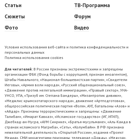
Статьи
ТВ-Программа
Сюжеты
Форум
Фото
Видео
Условия использования веб-сайта и политика конфиденциальности и
персональных данных
Политика использования cookies
Для читателей:
В России признаны экстремистскими и запрещены
организации ФБК (Фонд борьбы с коррупцией, признан иноагентом),
Штабы Навального, «Национал-большевистская партия», «Свидетели
Иеговы», «Армия воли народа», «Русский общенациональный союз»,
«Движение против нелегальной иммиграции», «Правый сектор», УНА-
УНСО, УПА, «Тризуб им. Степана Бандеры», «Мизантропик дивижн»,
«Меджлис крымскотатарского народа», движение «Артподготовка»,
общероссийская политическая партия «Воля», АУЕ, батальоны «Азов» и
«Айдар». Признаны террористическими и запрещены: «Движение
Талибан», «Имарат Кавказ», «Исламское государство» (ИГ, ИГИЛ),
Джебхад-ан-Нусра, «АУМ Синрике», «Братья-мусульмане», «Аль-Каида в
странах исламского Магриба», «Сеть», «Колумбайн». В РФ признана
нежелательной деятельность «Открытой России», издания «Проект
Медиа». СМИ-иноагентами признаны: телеканал «Дождь», «Медуза»,