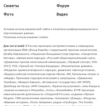
Сюжеты
Форум
Фото
Видео
Условия использования веб-сайта и политика конфиденциальности и
персональных данных
Политика использования cookies
Для читателей:
В России признаны экстремистскими и запрещены
организации ФБК (Фонд борьбы с коррупцией, признан иноагентом),
Штабы Навального, «Национал-большевистская партия», «Свидетели
Иеговы», «Армия воли народа», «Русский общенациональный союз»,
«Движение против нелегальной иммиграции», «Правый сектор», УНА-
УНСО, УПА, «Тризуб им. Степана Бандеры», «Мизантропик дивижн»,
«Меджлис крымскотатарского народа», движение «Артподготовка»,
общероссийская политическая партия «Воля», АУЕ, батальоны «Азов» и
«Айдар». Признаны террористическими и запрещены: «Движение
Талибан», «Имарат Кавказ», «Исламское государство» (ИГ, ИГИЛ),
Джебхад-ан-Нусра, «АУМ Синрике», «Братья-мусульмане», «Аль-Каида в
странах исламского Магриба», «Сеть», «Колумбайн». В РФ признана
нежелательной деятельность «Открытой России», издания «Проект
Медиа». СМИ-иноагентами признаны: телеканал «Дождь», «Медуза»,
«Важные истории», «Голос Америки», радио «Свобода», The Insider,