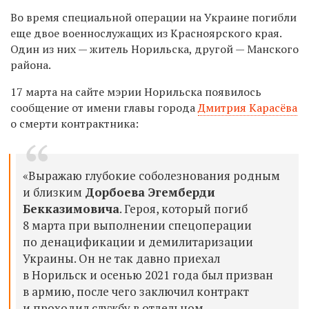
Во время специальной операции на Украине погибли
еще двое военнослужащих из Красноярского края.
Один из них — житель Норильска, другой — Манского
района.
17 марта на сайте мэрии Норильска появилось
сообщение от имени главы города
Дмитрия Карасёва
о смерти контрактника:
«Выражаю глубокие соболезнования родным
и близким
Дорбоева Эгемберди
Бекказимовича
. Героя, который погиб
8 марта
при выполнении спецоперации
по денацификации и демилитаризации
Украины. Он не так давно приехал
в Норильск и осенью 2021 года был призван
в армию, после чего заключил контракт
и проходил службу в отдельном