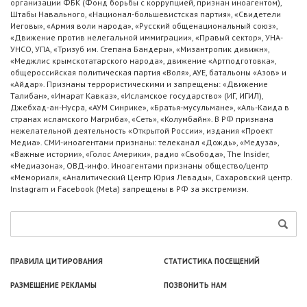
организации ФБК (Фонд борьбы с коррупцией, признан иноагентом),
Штабы Навального, «Национал-большевистская партия», «Свидетели
Иеговы», «Армия воли народа», «Русский общенациональный союз»,
«Движение против нелегальной иммиграции», «Правый сектор», УНА-
УНСО, УПА, «Тризуб им. Степана Бандеры», «Мизантропик дивижн»,
«Меджлис крымскотатарского народа», движение «Артподготовка»,
общероссийская политическая партия «Воля», АУЕ, батальоны «Азов» и
«Айдар». Признаны террористическими и запрещены: «Движение
Талибан», «Имарат Кавказ», «Исламское государство» (ИГ, ИГИЛ),
Джебхад-ан-Нусра, «АУМ Синрике», «Братья-мусульмане», «Аль-Каида в
странах исламского Магриба», «Сеть», «Колумбайн». В РФ признана
нежелательной деятельность «Открытой России», издания «Проект
Медиа». СМИ-иноагентами признаны: телеканал «Дождь», «Медуза»,
«Важные истории», «Голос Америки», радио «Свобода», The Insider,
«Медиазона», ОВД-инфо. Иноагентами признаны общество/центр
«Мемориал», «Аналитический Центр Юрия Левады», Сахаровский центр.
Instagram и Facebook (Metа) запрещены в РФ за экстремизм.
ПРАВИЛА ЦИТИРОВАНИЯ
СТАТИСТИКА ПОСЕЩЕНИЙ
РАЗМЕЩЕНИЕ РЕКЛАМЫ
ПОЗВОНИТЬ НАМ