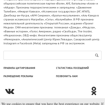
общероссийская политическая партия «Воля», АУЕ, батальоны «Азов» и
«Айдар». Признаны террористическими и запрещены: «Движение
Талибан», «Имарат Кавказ», «Исламское государство» (ИГ, ИГИЛ),
Джебхад-ан-Нусра, «АУМ Синрике», «Братья-мусульмане», «Аль-Каида в
странах исламского Магриба», «Сеть», «Колумбайн». В РФ признана
нежелательной деятельность «Открытой России», издания «Проект
Медиа». СМИ-иноагентами признаны: телеканал «Дождь», «Медуза»,
«Важные истории», «Голос Америки», радио «Свобода», The Insider,
«Медиазона», ОВД-инфо. Иноагентами признаны общество/центр
«Мемориал», «Аналитический Центр Юрия Левады», Сахаровский центр.
Instagram и Facebook (Metа) запрещены в РФ за экстремизм.
ПРАВИЛА ЦИТИРОВАНИЯ
СТАТИСТИКА ПОСЕЩЕНИЙ
РАЗМЕЩЕНИЕ РЕКЛАМЫ
ПОЗВОНИТЬ НАМ
We use cookies to ensure that you have the best experience on our website. If
© ООО «Лаборатория Новоcтей», 2003—2026.