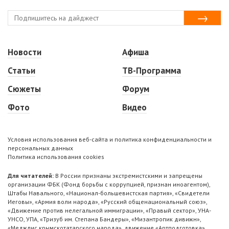
Новости
Афиша
Статьи
ТВ-Программа
Сюжеты
Форум
Фото
Видео
Условия использования веб-сайта и политика конфиденциальности и
персональных данных
Политика использования cookies
Для читателей:
В России признаны экстремистскими и запрещены
организации ФБК (Фонд борьбы с коррупцией, признан иноагентом),
Штабы Навального, «Национал-большевистская партия», «Свидетели
Иеговы», «Армия воли народа», «Русский общенациональный союз»,
«Движение против нелегальной иммиграции», «Правый сектор», УНА-
УНСО, УПА, «Тризуб им. Степана Бандеры», «Мизантропик дивижн»,
«Меджлис крымскотатарского народа», движение «Артподготовка»,