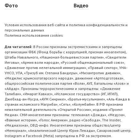
Фото
Видео
Условия использования веб-сайта и политика конфиденциальности и
персональных данных
Политика использования cookies
Для читателей:
В России признаны экстремистскими и запрещены
организации ФБК (Фонд борьбы с коррупцией, признан иноагентом),
Штабы Навального, «Национал-большевистская партия», «Свидетели
Иеговы», «Армия воли народа», «Русский общенациональный союз»,
«Движение против нелегальной иммиграции», «Правый сектор», УНА-
УНСО, УПА, «Тризуб им. Степана Бандеры», «Мизантропик дивижн»,
«Меджлис крымскотатарского народа», движение «Артподготовка»,
общероссийская политическая партия «Воля», АУЕ, батальоны «Азов» и
«Айдар». Признаны террористическими и запрещены: «Движение
Талибан», «Имарат Кавказ», «Исламское государство» (ИГ, ИГИЛ),
Джебхад-ан-Нусра, «АУМ Синрике», «Братья-мусульмане», «Аль-Каида в
странах исламского Магриба», «Сеть», «Колумбайн». В РФ признана
нежелательной деятельность «Открытой России», издания «Проект
Медиа». СМИ-иноагентами признаны: телеканал «Дождь», «Медуза»,
«Важные истории», «Голос Америки», радио «Свобода», The Insider,
«Медиазона», ОВД-инфо. Иноагентами признаны общество/центр
«Мемориал», «Аналитический Центр Юрия Левады», Сахаровский центр.
Instagram и Facebook (Metа) запрещены в РФ за экстремизм.