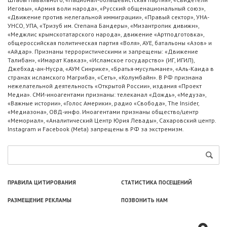
Иеговы», «Армия воли народа», «Русский общенациональный союз»,
«Движение против нелегальной иммиграции», «Правый сектор», УНА-
УНСО, УПА, «Тризуб им. Степана Бандеры», «Мизантропик дивижн»,
«Меджлис крымскотатарского народа», движение «Артподготовка»,
общероссийская политическая партия «Воля», АУЕ, батальоны «Азов» и
«Айдар». Признаны террористическими и запрещены: «Движение
Талибан», «Имарат Кавказ», «Исламское государство» (ИГ, ИГИЛ),
Джебхад-ан-Нусра, «АУМ Синрике», «Братья-мусульмане», «Аль-Каида в
странах исламского Магриба», «Сеть», «Колумбайн». В РФ признана
нежелательной деятельность «Открытой России», издания «Проект
Медиа». СМИ-иноагентами признаны: телеканал «Дождь», «Медуза»,
«Важные истории», «Голос Америки», радио «Свобода», The Insider,
«Медиазона», ОВД-инфо. Иноагентами признаны общество/центр
«Мемориал», «Аналитический Центр Юрия Левады», Сахаровский центр.
Instagram и Facebook (Metа) запрещены в РФ за экстремизм.
ПРАВИЛА ЦИТИРОВАНИЯ
СТАТИСТИКА ПОСЕЩЕНИЙ
РАЗМЕЩЕНИЕ РЕКЛАМЫ
ПОЗВОНИТЬ НАМ