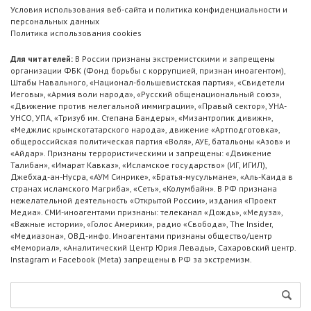
Условия использования веб-сайта и политика конфиденциальности и
персональных данных
Политика использования cookies
Для читателей:
В России признаны экстремистскими и запрещены
организации ФБК (Фонд борьбы с коррупцией, признан иноагентом),
Штабы Навального, «Национал-большевистская партия», «Свидетели
Иеговы», «Армия воли народа», «Русский общенациональный союз»,
«Движение против нелегальной иммиграции», «Правый сектор», УНА-
УНСО, УПА, «Тризуб им. Степана Бандеры», «Мизантропик дивижн»,
«Меджлис крымскотатарского народа», движение «Артподготовка»,
общероссийская политическая партия «Воля», АУЕ, батальоны «Азов» и
«Айдар». Признаны террористическими и запрещены: «Движение
Талибан», «Имарат Кавказ», «Исламское государство» (ИГ, ИГИЛ),
Джебхад-ан-Нусра, «АУМ Синрике», «Братья-мусульмане», «Аль-Каида в
странах исламского Магриба», «Сеть», «Колумбайн». В РФ признана
нежелательной деятельность «Открытой России», издания «Проект
Медиа». СМИ-иноагентами признаны: телеканал «Дождь», «Медуза»,
«Важные истории», «Голос Америки», радио «Свобода», The Insider,
«Медиазона», ОВД-инфо. Иноагентами признаны общество/центр
«Мемориал», «Аналитический Центр Юрия Левады», Сахаровский центр.
Instagram и Facebook (Metа) запрещены в РФ за экстремизм.