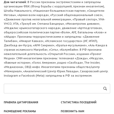
Для читателей:
В России признаны экстремистскими и запрещены
организации ФБК (Фонд борьбы с коррупцией, признан иноагентом),
Штабы Навального, «Национал-большевистская партия», «Свидетели
Иеговы», «Армия воли народа», «Русский общенациональный союз»,
«Движение против нелегальной иммиграции», «Правый сектор», УНА-
УНСО, УПА, «Тризуб им. Степана Бандеры», «Мизантропик дивижн»,
«Меджлис крымскотатарского народа», движение «Артподготовка»,
общероссийская политическая партия «Воля», АУЕ, батальоны «Азов» и
«Айдар». Признаны террористическими и запрещены: «Движение
Талибан», «Имарат Кавказ», «Исламское государство» (ИГ, ИГИЛ),
Джебхад-ан-Нусра, «АУМ Синрике», «Братья-мусульмане», «Аль-Каида в
странах исламского Магриба», «Сеть», «Колумбайн». В РФ признана
нежелательной деятельность «Открытой России», издания «Проект
Медиа». СМИ-иноагентами признаны: телеканал «Дождь», «Медуза»,
«Важные истории», «Голос Америки», радио «Свобода», The Insider,
«Медиазона», ОВД-инфо. Иноагентами признаны общество/центр
«Мемориал», «Аналитический Центр Юрия Левады», Сахаровский центр.
Instagram и Facebook (Metа) запрещены в РФ за экстремизм.
ПРАВИЛА ЦИТИРОВАНИЯ
СТАТИСТИКА ПОСЕЩЕНИЙ
РАЗМЕЩЕНИЕ РЕКЛАМЫ
ПОЗВОНИТЬ НАМ