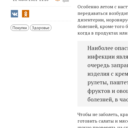
Особенно летом с нас
передаваться возбуди
дизентерии, норовиру
болезней, кроме того
Покупки
Здоровье
когда в продуктах ил
Наиболее опас
инфекции явля
очередь запра
изделия с крем
рулеты, паште
фруктов и ово
болезней, в ч
Чтобы не заболеть, к
готовить салаты и мяс
нужно проверять на с