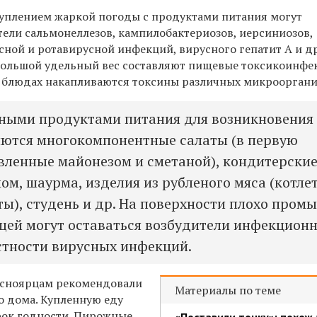
туплением жаркой погоды с продуктами питания могут
тели сальмонеллезов, кампилобактериозов, иерсиниозов,
сной и ротавирусной инфекций, вирусного гепатит А и д
 большой удельный вес составляют пищевые токсикоинфе
и блюдах накапливаются токсины различных микрооргани
ными продуктами питания для возникновения
ются многокомпонентные салаты (в первую
вленные майонезом и сметаной), кондитерски
ом, шаурма, изделия из рубленого мяса (котле
ты), студень и др. На поверхности плохо пром
щей могут оставаться возбудители инфекцион
астности вирусных инфекций.
расноярцам рекомендовали
Материалы по теме
о дома. Купленную еду
рок годности. Пирожные,
«Поставили точку»: похож 