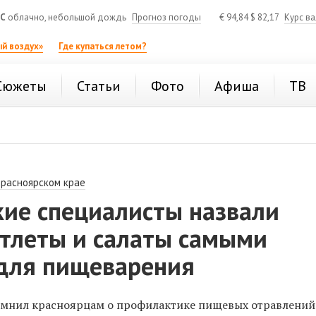
°C
облачно, небольшой дождь
Прогноз погоды
€
94,84
$
82,17
Курс в
й воздух»
Где купаться летом?
Сюжеты
Статьи
Фото
Афиша
ТВ
Красноярском крае
кие специалисты назвали
отлеты и салаты самыми
для пищеварения
омнил красноярцам о профилактике пищевых отравлений