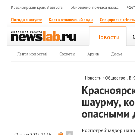
Красноярский край, 8 августа
обновлено: полчаса назад
+16
Погода в августе
Карта отключений воды
Спецпроект «Чисты
Новости
Лента новостей
Сюжеты
Архив
Досье
/
,
Новости
Общество
В 
Красноярс
шаурму, к
опасными 
Роспотребнадзор нап
22 июня 2022 11:16
26