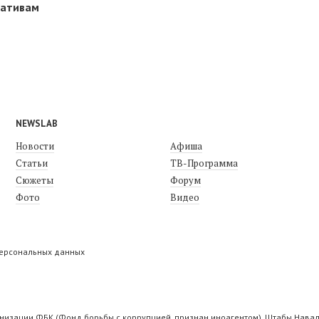
мативам
NEWSLAB
Новости
Афиша
Статьи
ТВ-Программа
Сюжеты
Форум
Фото
Видео
персональных данных
низации ФБК (Фонд борьбы с коррупцией, признан иноагентом), Штабы Навал