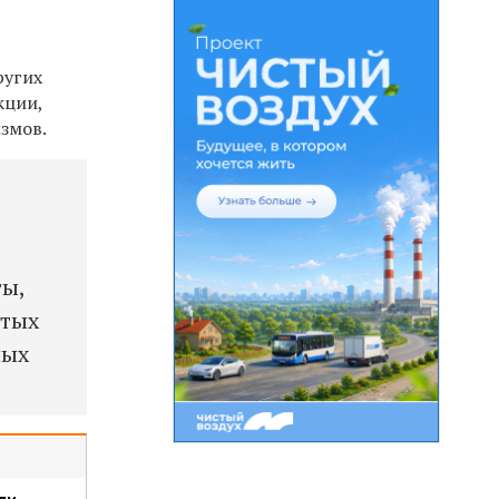
ругих
кции,
змов.
е
ты,
ытых
ных
ли