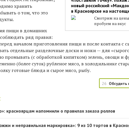
новый российский «Макдо
одимо хранить
в Красноярске на настоящ
бывать о том, что это
Смотрим на цены
дукты.
пробуем на вкус
ния пищи в домашних
 соблюдать ряд правил:
перед началом приготовления пищи и после контакта с 
вать отдельные разделочные доски и ножи — для «сырог
но промывать (с обработкой кипятком) зелень, овощи и ф
еменно (более суток) рубленое мясо, в холодильнике стар
олку готовые блюда и сырое мясо, рыбу.
26
Обсудить 
:
»: красноярцам напомнили о правилах заказа роллов
ожжи и неправильная маркировка»: 9 из 10 тортов в Красно