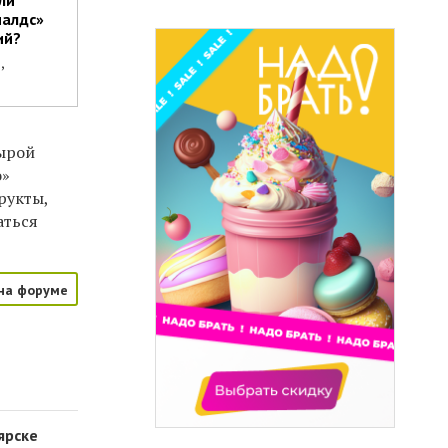
налдс»
ий?
,
сырой
о»
рукты,
аться
на форуме
ярске