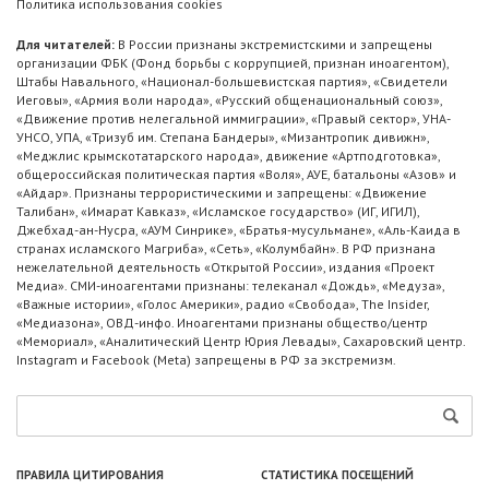
Политика использования cookies
Для читателей:
В России признаны экстремистскими и запрещены
организации ФБК (Фонд борьбы с коррупцией, признан иноагентом),
Штабы Навального, «Национал-большевистская партия», «Свидетели
Иеговы», «Армия воли народа», «Русский общенациональный союз»,
«Движение против нелегальной иммиграции», «Правый сектор», УНА-
УНСО, УПА, «Тризуб им. Степана Бандеры», «Мизантропик дивижн»,
«Меджлис крымскотатарского народа», движение «Артподготовка»,
общероссийская политическая партия «Воля», АУЕ, батальоны «Азов» и
«Айдар». Признаны террористическими и запрещены: «Движение
Талибан», «Имарат Кавказ», «Исламское государство» (ИГ, ИГИЛ),
Джебхад-ан-Нусра, «АУМ Синрике», «Братья-мусульмане», «Аль-Каида в
странах исламского Магриба», «Сеть», «Колумбайн». В РФ признана
нежелательной деятельность «Открытой России», издания «Проект
Медиа». СМИ-иноагентами признаны: телеканал «Дождь», «Медуза»,
«Важные истории», «Голос Америки», радио «Свобода», The Insider,
«Медиазона», ОВД-инфо. Иноагентами признаны общество/центр
«Мемориал», «Аналитический Центр Юрия Левады», Сахаровский центр.
Instagram и Facebook (Metа) запрещены в РФ за экстремизм.
ПРАВИЛА ЦИТИРОВАНИЯ
СТАТИСТИКА ПОСЕЩЕНИЙ