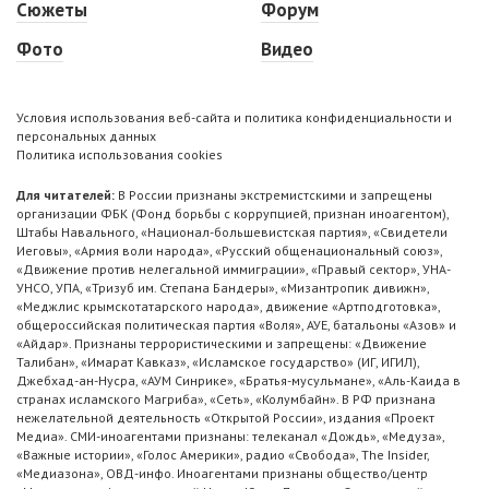
Сюжеты
Форум
Фото
Видео
Условия использования веб-сайта и политика конфиденциальности и
персональных данных
Политика использования cookies
Для читателей:
В России признаны экстремистскими и запрещены
организации ФБК (Фонд борьбы с коррупцией, признан иноагентом),
Штабы Навального, «Национал-большевистская партия», «Свидетели
Иеговы», «Армия воли народа», «Русский общенациональный союз»,
«Движение против нелегальной иммиграции», «Правый сектор», УНА-
УНСО, УПА, «Тризуб им. Степана Бандеры», «Мизантропик дивижн»,
«Меджлис крымскотатарского народа», движение «Артподготовка»,
общероссийская политическая партия «Воля», АУЕ, батальоны «Азов» и
«Айдар». Признаны террористическими и запрещены: «Движение
Талибан», «Имарат Кавказ», «Исламское государство» (ИГ, ИГИЛ),
Джебхад-ан-Нусра, «АУМ Синрике», «Братья-мусульмане», «Аль-Каида в
странах исламского Магриба», «Сеть», «Колумбайн». В РФ признана
нежелательной деятельность «Открытой России», издания «Проект
Медиа». СМИ-иноагентами признаны: телеканал «Дождь», «Медуза»,
«Важные истории», «Голос Америки», радио «Свобода», The Insider,
«Медиазона», ОВД-инфо. Иноагентами признаны общество/центр