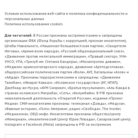
Условия использования веб-сайта и политика конфиденциальности и
персональных данных
Политика использования cookies
Для читателей:
В России признаны экстремистскими и запрещены
организации ФБК (Фонд борьбы с коррупцией, признан иноагентом),
Штабы Навального, «Национал-большевистская партия», «Свидетели
Иеговы», «Армия воли народа», «Русский общенациональный союз»,
«Движение против нелегальной иммиграции», «Правый сектор», УНА-
УНСО, УПА, «Тризуб им. Степана Бандеры», «Мизантропик дивижн»,
«Меджлис крымскотатарского народа», движение «Артподготовка»,
общероссийская политическая партия «Воля», АУЕ, батальоны «Азов» и
«Айдар». Признаны террористическими и запрещены: «Движение
Талибан», «Имарат Кавказ», «Исламское государство» (ИГ, ИГИЛ),
Джебхад-ан-Нусра, «АУМ Синрике», «Братья-мусульмане», «Аль-Каида в
странах исламского Магриба», «Сеть», «Колумбайн». В РФ признана
нежелательной деятельность «Открытой России», издания «Проект
Медиа». СМИ-иноагентами признаны: телеканал «Дождь», «Медуза»,
«Важные истории», «Голос Америки», радио «Свобода», The Insider,
«Медиазона», ОВД-инфо. Иноагентами признаны общество/центр
«Мемориал», «Аналитический Центр Юрия Левады», Сахаровский центр.
Instagram и Facebook (Metа) запрещены в РФ за экстремизм.