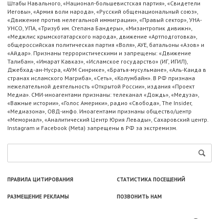
Штабы Навального, «Национал-большевистская партия», «Свидетели
Иеговы», «Армия воли народа», «Русский общенациональный союз»,
«Движение против нелегальной иммиграции», «Правый сектор», УНА-
УНСО, УПА, «Тризуб им. Степана Бандеры», «Мизантропик дивижн»,
«Меджлис крымскотатарского народа», движение «Артподготовка»,
общероссийская политическая партия «Воля», АУЕ, батальоны «Азов» и
«Айдар». Признаны террористическими и запрещены: «Движение
Талибан», «Имарат Кавказ», «Исламское государство» (ИГ, ИГИЛ),
Джебхад-ан-Нусра, «АУМ Синрике», «Братья-мусульмане», «Аль-Каида в
странах исламского Магриба», «Сеть», «Колумбайн». В РФ признана
нежелательной деятельность «Открытой России», издания «Проект
Медиа». СМИ-иноагентами признаны: телеканал «Дождь», «Медуза»,
«Важные истории», «Голос Америки», радио «Свобода», The Insider,
«Медиазона», ОВД-инфо. Иноагентами признаны общество/центр
«Мемориал», «Аналитический Центр Юрия Левады», Сахаровский центр.
Instagram и Facebook (Metа) запрещены в РФ за экстремизм.
ПРАВИЛА ЦИТИРОВАНИЯ
СТАТИСТИКА ПОСЕЩЕНИЙ
РАЗМЕЩЕНИЕ РЕКЛАМЫ
ПОЗВОНИТЬ НАМ